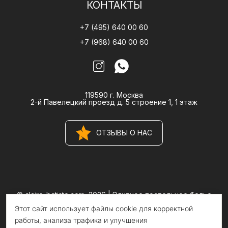
КОНТАКТЫ
+7 (495) 640 00 60
+7 (968) 640 00 60
119590 г. Москва
2-й Павелецкий проезд д. 5 строение 1, 1 этаж
ОТЗЫВЫ О НАС
© claire-batiste.com, 2026 |
Элитное постельное белье
CLAIRE BATISTE Atelier
Этот сайт использует файлы cookie для корректной
Информация на сайте носит информационный характер и не
является публичной офертой
работы, анализа трафика и улучшения