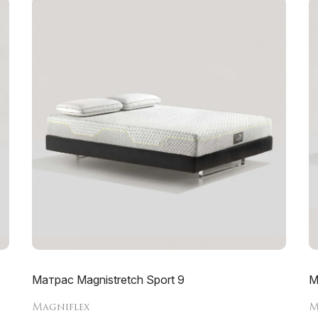
Матрас Magnistretch Sport 9
М
Magniflex
M