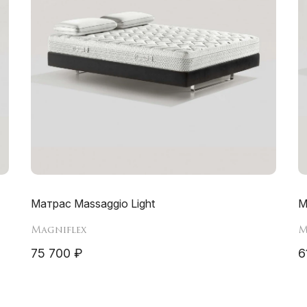
Матрас Massaggio Light
М
Magniflex
M
75 700 ₽
6