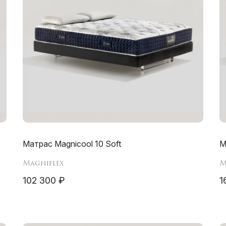
Матрас Magnicool 10 Soft
М
Magniflex
M
102 300 ₽
1