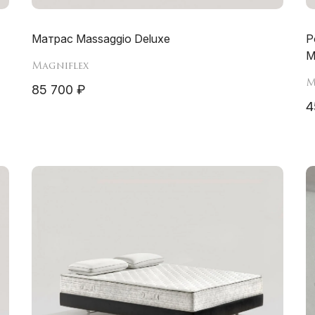
Матрас Massaggio Deluxe
Р
M
Magniflex
M
85 700 ₽
4