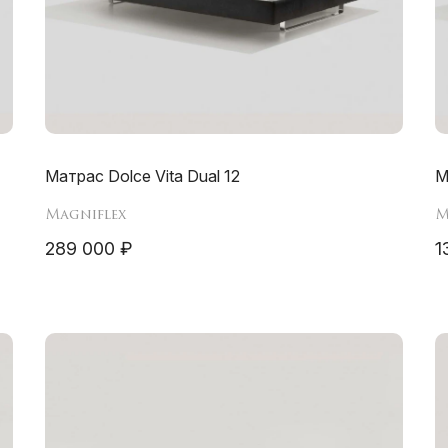
Матрас Dolce Vita Dual 12
М
Magniflex
M
289 000 ₽
1