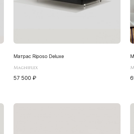
Матрас Riposo Deluxe
М
Magniflex
M
57 500 ₽
6