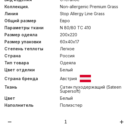
таким наполнителем – не заводится пылевой клещ, не
Коллекция.
Non-allergenic Premium Grass
распространяются грибок и плесень. Изделия не
теряет основных свойств после длительной
Линия
Stop Allergy Line Grass
эксплуатации, многократных чисток и стирок.
Общий размер
Евро
Благодаря особой пористой структуре, ткани, в
составе которых имеются волокна TENCEL®,
Параметры ткани
N 80/80 TC 410
обладают уникальными свойствами быстро
Размер одеяла
200х220
поглощать и отдавать большое количество влаги:
Размер упаковки
60х40х17
даже при сильном потоотделении постель остается
сухой, сохраняя стабильный комфортный климат для
Степень теплоты
Легкое
спящего человека. Рекомендовано к использованию
Страна
Россия
людям с повышенными требованиями к безопасности
изделий. Стирка при температуре до 40С°.
Тип товара
Одеяла
Цвет отделки
Белый
Страна бренда
Австрия
Ткань
Сатин пуходержащий (Sateen
Supersoft)
Цвет
Белый
Наполнитель
Полиэстер