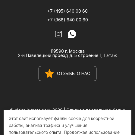
+7 (495) 640 00 60
+7 (968) 640 00 60
119590 г. Москва
2-й Павелецкий проезд д. 5 строение 1, 1 этаж
ОТЗЫВЫ О НАС
© claire-batiste.com, 2026 |
Элитное постельное белье
CLAIRE BATISTE Atelier
Этот сайт использует файлы cookie для корректной
Информация на сайте носит информационный характер и не
является публичной офертой
работы, анализа трафика и улучшения
пользовательского опыта. Продолжая использование