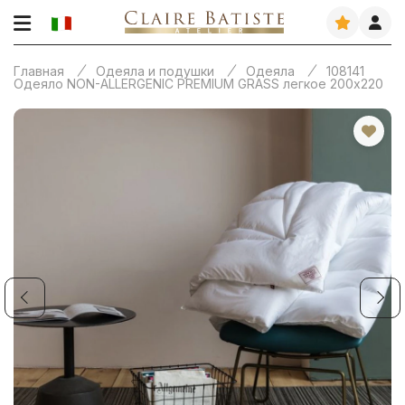
Главная
Одеяла и подушки
Одеяла
108141
Одеяло NON-ALLERGENIC PREMIUM GRASS легкое 200х220