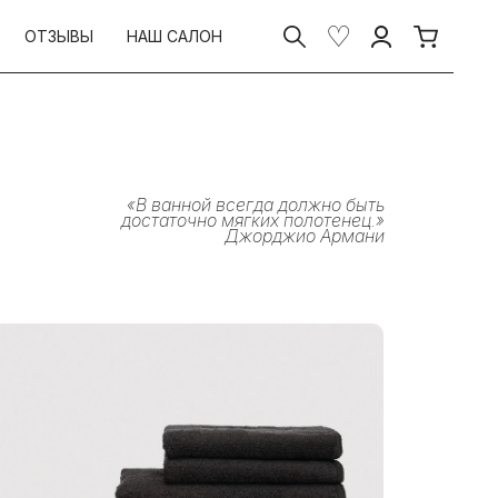
ОТЗЫВЫ
НАШ САЛОН
«В ванной всегда должно быть
достаточно мягких полотенец.»
Джорджио Армани