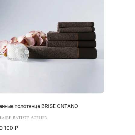
анные полотенца BRISE ONTANO
laire Batiste Atelier
0 100 ₽