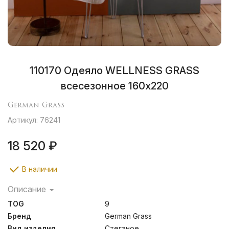
110170 Одеяло WELLNESS GRASS
всесезонное 160х220
German Grass
Артикул: 76241
18 520 ₽
В наличии
Описание
Разработанные ткачами города Бра́мше в Германии
TOG
9
способы финишной обработки тканей известны
производителям во всем мире уже второе столетие и
Бренд
German Grass
отмечены знаком «Bramscher Tuch», который является
Вид изделия
Стеганое