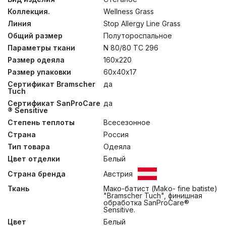
своеобразным знаком качества в этой индустрии.
Коллекция.
Wellness Grass
Супертонкий мако-батист (Mako- fine batiste) из 100%
египетского хлопка, прошедшего финишную
Линия
Stop Allergy Line Grass
обработку SanProCare® Sensitive позволяет достичь
Общий размер
Полутороспальное
ткани состояния «пуховой мягкости». Сертификат
OEKO-TEX® Standard 100 – это стандарт
Параметры ткани
N 80/80 TC 296
безопасности текстильных изделий. В постельных
Размер одеяла
160х220
принадлежностях с 4L волокном не заводится
Размер упаковки
60х40х17
пылевой клещ, не распространяются грибок и плесень.
Изделие не теряет основных свойств после
Сертификат Bramscher
да
длительной эксплуатации, многократных чисток и
Tuch
стирок. Рекомендовано к использованию людям с
Сертификат SanProCare
да
повышенными требованиями к безопасности изделий.
® Sensitive
Стирка при температуре до 40С°
Степень теплоты
Всесезонное
Страна
Россия
Тип товара
Одеяла
Цвет отделки
Белый
Страна бренда
Австрия
Ткань
Мако-батист (Mako- fine batiste)
"Bramscher Tuch", финишная
обработка SanProCare®
Sensitive.
Цвет
Белый