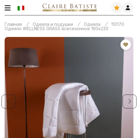
Главная
Одеяла и подушки
Одеяла
110170
Одеяло WELLNESS GRASS всесезонное 160х220