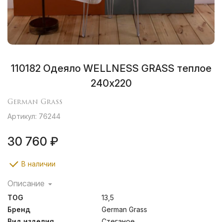
110182 Одеяло WELLNESS GRASS теплое
240х220
German Grass
Артикул: 76244
30 760 ₽
В наличии
Описание
Разработанные ткачами города Бра́мше в Германии
TOG
13,5
способы финишной обработки тканей известны
производителям во всем мире уже второе столетие и
Бренд
German Grass
отмечены знаком «Bramscher Tuch», который является
Вид изделия
Стеганое