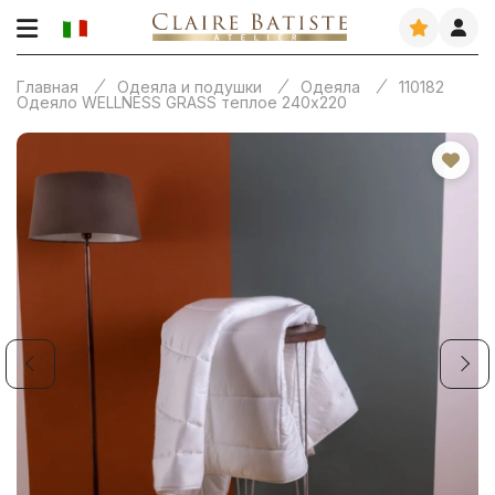
Главная
Одеяла и подушки
Одеяла
110182
Одеяло WELLNESS GRASS теплое 240х220