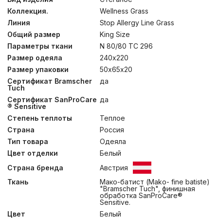
своеобразным знаком качества в этой индустрии.
Коллекция.
Wellness Grass
Супертонкий мако-батист (Mako- fine batiste) из 100%
египетского хлопка, прошедшего финишную
Линия
Stop Allergy Line Grass
обработку SanProCare® Sensitive позволяет достичь
Общий размер
King Size
ткани состояния «пуховой мягкости». Сертификат
OEKO-TEX® Standard 100 – это стандарт
Параметры ткани
N 80/80 TC 296
безопасности текстильных изделий. В постельных
Размер одеяла
240х220
принадлежностях с 4L волокном не заводится
Размер упаковки
50х65х20
пылевой клещ, не распространяются грибок и плесень.
Изделие не теряет основных свойств после
Сертификат Bramscher
да
длительной эксплуатации, многократных чисток и
Tuch
стирок. Рекомендовано к использованию людям с
Сертификат SanProCare
да
повышенными требованиями к безопасности изделий.
® Sensitive
Стирка при температуре до 40С°
Степень теплоты
Теплое
Страна
Россия
Тип товара
Одеяла
Цвет отделки
Белый
Страна бренда
Австрия
Ткань
Мако-батист (Mako- fine batiste)
"Bramscher Tuch", финишная
обработка SanProCare®
Sensitive.
Цвет
Белый