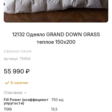
12132 Одеяло GRAND DOWN GRASS
теплое 150х200
German Grass
Артикул: 75694
55 990 ₽
В наличии
Описание
Легкие воздушные кассетные одеяла и мягкие уютные
Fill Power (коэффициент
750 ед.
подушки создают ощущение неги и комфорта во
упругости)
время сна, помогают расслабиться и легко
TOG
13,5
подстраиваются под форму тела человека.