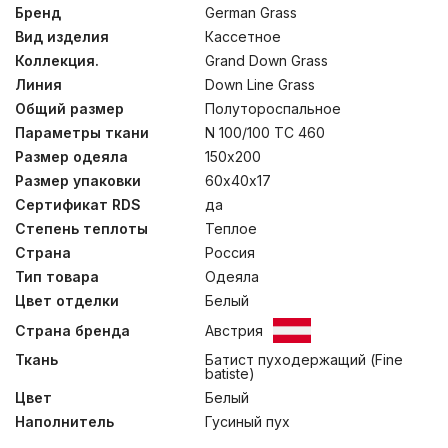
Пуходержащий тонкий батист из 100% хлопка –
Бренд
German Grass
гладкий и шелковистый на ощупь, прекрасно
Вид изделия
Кассетное
впитывает влагу, а «дышащий» пуховый наполнитель
категории “Экстра” обеспечивает оптимальный
Коллекция.
Grand Down Grass
микроклимат постели. Стирка при температуре до
Линия
Down Line Grass
30°С.
Общий размер
Полутороспальное
Параметры ткани
N 100/100 TC 460
Размер одеяла
150х200
Размер упаковки
60х40х17
Сертификат RDS
да
Степень теплоты
Теплое
Страна
Россия
Тип товара
Одеяла
Цвет отделки
Белый
Страна бренда
Австрия
Ткань
Батист пуходержащий (Fine
batiste)
Цвет
Белый
Наполнитель
Гусиный пух