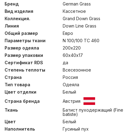
Пуходержащий тонкий батист из 100% хлопка –
Бренд
German Grass
гладкий и шелковистый на ощупь, прекрасно
Вид изделия
Кассетное
впитывает влагу, а «дышащий» пуховый наполнитель
категории “Экстра” обеспечивает оптимальный
Коллекция.
Grand Down Grass
микроклимат постели. Стирка при температуре до
Линия
Down Line Grass
30°С.
Общий размер
Евро
Параметры ткани
N 100/100 TC 460
Размер одеяла
200х220
Размер упаковки
60х40х17
Сертификат RDS
да
Степень теплоты
Всесезонное
Страна
Россия
Тип товара
Одеяла
Цвет отделки
Белый
Страна бренда
Австрия
Ткань
Батист пуходержащий (Fine
batiste)
Цвет
Белый
Наполнитель
Гусиный пух