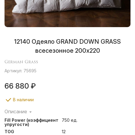
12140 Одеяло GRAND DOWN GRASS
всесезонное 200х220
German Grass
Артикул: 75695
66 880 ₽
В наличии
Описание
Легкие воздушные кассетные одеяла и мягкие уютные
Fill Power (коэффициент
750 ед.
подушки создают ощущение неги и комфорта во
упругости)
время сна, помогают расслабиться и легко
TOG
12
подстраиваются под форму тела человека.