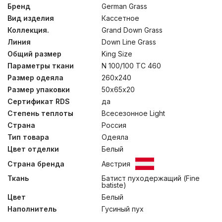
Пуходержащий тонкий батист из 100% хлопка –
Бренд
German Grass
гладкий и шелковистый на ощупь, прекрасно
Вид изделия
Кассетное
впитывает влагу, а «дышащий» пуховый наполнитель
категории “Экстра” обеспечивает оптимальный
Коллекция.
Grand Down Grass
микроклимат постели. Стирка при температуре до
Линия
Down Line Grass
30°С.
Общий размер
King Size
Параметры ткани
N 100/100 TC 460
Размер одеяла
260х240
Размер упаковки
50х65х20
Сертификат RDS
да
Степень теплоты
Всесезонное Light
Страна
Россия
Тип товара
Одеяла
Цвет отделки
Белый
Страна бренда
Австрия
Ткань
Батист пуходержащий (Fine
batiste)
Цвет
Белый
Наполнитель
Гусиный пух