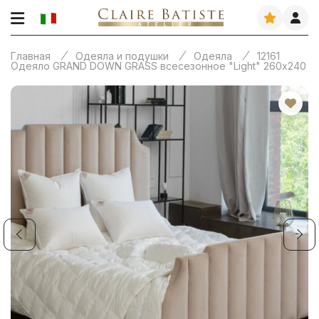
Главная
Одеяла и подушки
Одеяла
12161
Одеяло GRAND DOWN GRASS всесезонное "Light" 260х240