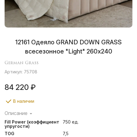
12161 Одеяло GRAND DOWN GRASS
всесезонное "Light" 260х240
German Grass
Артикул: 75708
84 220 ₽
В наличии
Описание
Легкие воздушные кассетные одеяла и мягкие уютные
Fill Power (коэффициент
750 ед.
подушки создают ощущение неги и комфорта во
упругости)
время сна, помогают расслабиться и легко
TOG
7,5
подстраиваются под форму тела человека.