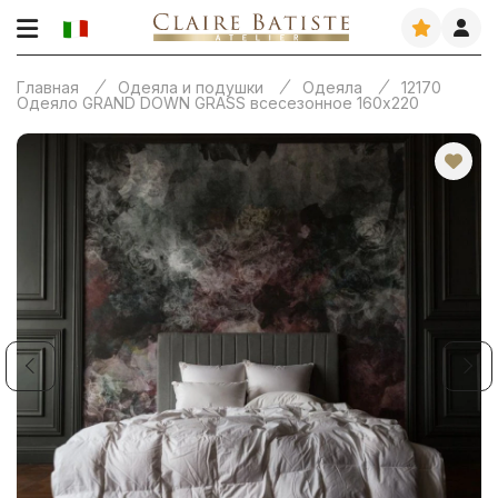
Главная
Одеяла и подушки
Одеяла
12170
Одеяло GRAND DOWN GRASS всесезонное 160х220