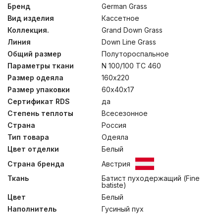
Пуходержащий тонкий батист из 100% хлопка –
Бренд
German Grass
гладкий и шелковистый на ощупь, прекрасно
Вид изделия
Кассетное
впитывает влагу, а «дышащий» пуховый наполнитель
категории “Экстра” обеспечивает оптимальный
Коллекция.
Grand Down Grass
микроклимат постели. Стирка при температуре до
Линия
Down Line Grass
30°С.
Общий размер
Полутороспальное
Параметры ткани
N 100/100 TC 460
Размер одеяла
160х220
Размер упаковки
60х40х17
Сертификат RDS
да
Степень теплоты
Всесезонное
Страна
Россия
Тип товара
Одеяла
Цвет отделки
Белый
Страна бренда
Австрия
Ткань
Батист пуходержащий (Fine
batiste)
Цвет
Белый
Наполнитель
Гусиный пух