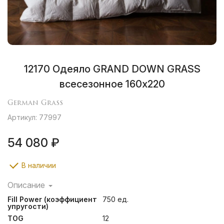
12170 Одеяло GRAND DOWN GRASS
всесезонное 160х220
German Grass
Артикул: 77997
54 080 ₽
В наличии
Описание
Легкие воздушные кассетные одеяла и мягкие уютные
Fill Power (коэффициент
750 ед.
подушки создают ощущение неги и комфорта во
упругости)
время сна, помогают расслабиться и легко
TOG
12
подстраиваются под форму тела человека.