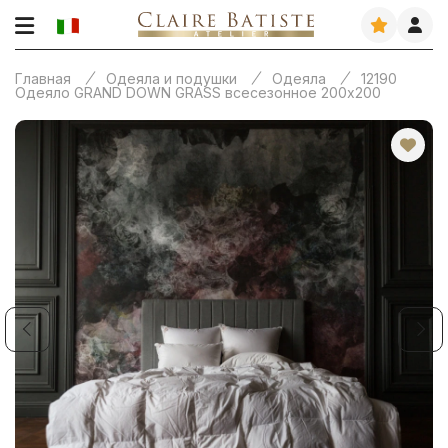
Главная
Одеяла и подушки
Одеяла
12190
Одеяло GRAND DOWN GRASS всесезонное 200х200