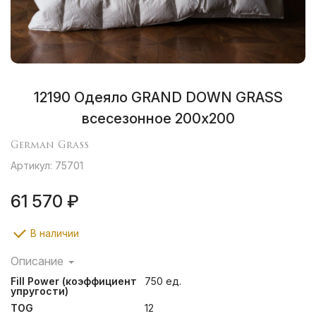
12190 Одеяло GRAND DOWN GRASS
всесезонное 200х200
German Grass
Артикул: 75701
61 570 ₽
В наличии
Описание
Легкие воздушные кассетные одеяла и мягкие уютные
Fill Power (коэффициент
750 ед.
подушки создают ощущение неги и комфорта во
упругости)
время сна, помогают расслабиться и легко
TOG
12
подстраиваются под форму тела человека.