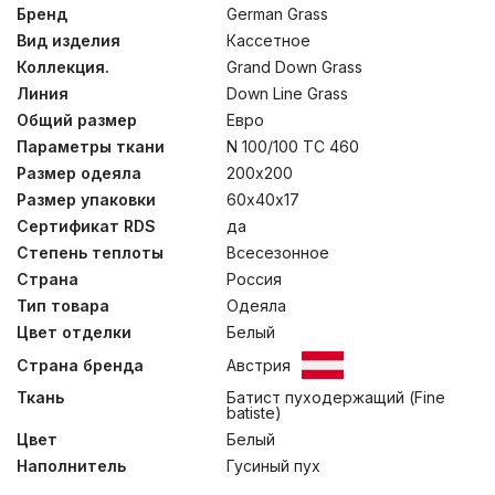
Пуходержащий тонкий батист из 100% хлопка –
Бренд
German Grass
гладкий и шелковистый на ощупь, прекрасно
Вид изделия
Кассетное
впитывает влагу, а «дышащий» пуховый наполнитель
категории “Экстра” обеспечивает оптимальный
Коллекция.
Grand Down Grass
микроклимат постели. Стирка при температуре до
Линия
Down Line Grass
30°С.
Общий размер
Евро
Параметры ткани
N 100/100 TC 460
Размер одеяла
200х200
Размер упаковки
60х40х17
Сертификат RDS
да
Степень теплоты
Всесезонное
Страна
Россия
Тип товара
Одеяла
Цвет отделки
Белый
Страна бренда
Австрия
Ткань
Батист пуходержащий (Fine
batiste)
Цвет
Белый
Наполнитель
Гусиный пух