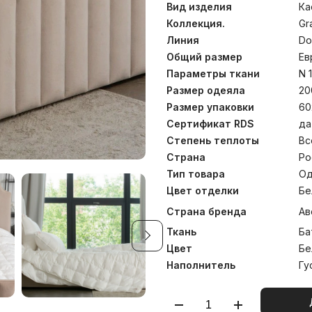
«дышащий» пуховый на
Вид изделия
Ка
обеспечивает оптимальны
температуре до 30°С.
Коллекция.
Gr
Линия
Do
Общий размер
Ев
Параметры ткани
N 
Размер одеяла
20
Размер упаковки
60
Сертификат RDS
да
Степень теплоты
Вс
Страна
Ро
Тип товара
Од
Цвет отделки
Бе
Страна бренда
Ав
Ткань
Ба
Цвет
Бе
Наполнитель
Гу