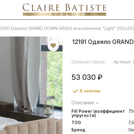
12191 Одеяло GRAND DOWN GRASS всесезонное "Light" 200х20
12191 Одеяло GRAND
German Grass
Артикул:
53 030 ₽
В наличии
Описание
Легкие воздушные кассет
Fill Power (коэффициент
75
создают ощущение неги 
упругости)
расслабиться и легко подс
TOG
7,5
Пуходержащий тонкий ба
шелковистый на ощупь
Бренд
Ge