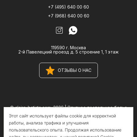
+7 (495) 640 00 60
+7 (968) 640 00 60
119590 г. Москва
2-й Павелецкий проезд д. 5 строение 1, 1 этаж
ОТЗЫВЫ О НАС
© claire-batiste.com, 2026 |
Элитное постельное белье
CLAIRE BATISTE Atelier
Этот сайт использует файлы cookie для корректной
Информация на сайте носит информационный характер и не
является публичной офертой
работы, анализа трафика и улучшения
пользовательского опыта. Продолжая использование
сайта, вы соглашаетесь с нашей политикой Cookie.