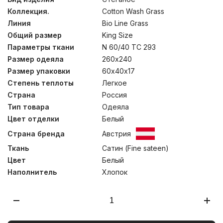
натурального хлопка имеет Сертификат Oeko-Tex®
Коллекция.
Cotton Wash Grass
Standard 100, который подтверждает отсутствие в
ткани веществ, опасных для здоровья человека.
Линия
Bio Line Grass
Одеяла изготовлены вручную для сохранения
Общий размер
King Size
пышности наполнителя. Стирка при температуре до
30С°.
Параметры ткани
N 60/40 TC 293
Размер одеяла
260х240
Размер упаковки
60х40х17
Степень теплоты
Легкое
Страна
Россия
Тип товара
Одеяла
Цвет отделки
Белый
Страна бренда
Австрия
Ткань
Сатин (Fine sateen)
Цвет
Белый
Наполнитель
Хлопок