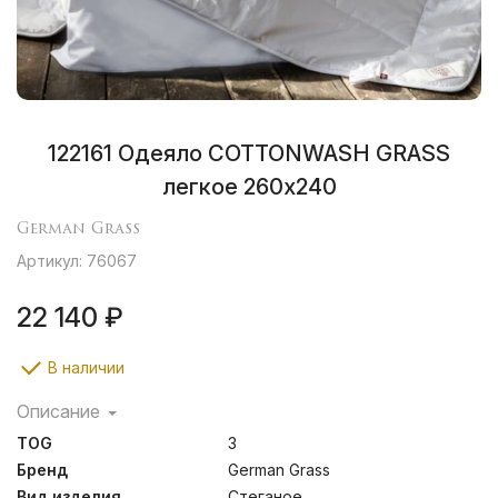
122161 Одеяло СOTTONWASH GRASS
легкое 260х240
German Grass
Артикул: 76067
22 140 ₽
В наличии
Описание
Wash-наполнители для одеял проходят
TOG
3
многоступенчатую переработку, получая при этом
гибкие и прочные пласты, которые выдерживают
Бренд
German Grass
многократные стирки в стиральных машинах. Сатин из
Вид изделия
Стеганое