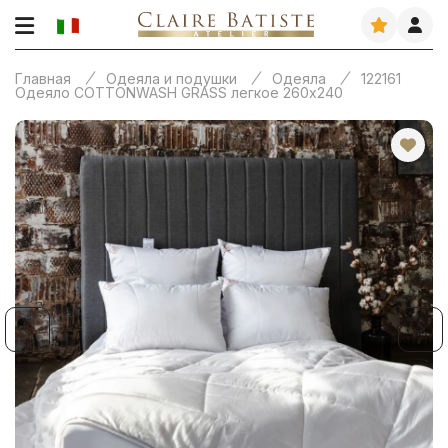
Главная
Одеяла и подушки
Одеяла
122161
Одеяло СOTTONWASH GRASS легкое 260х240