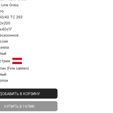
ровья человека. Одеяла изготовлены
 пышности наполнителя. Стирка при
o Line Grass
ро
60/40 TC 293
0х200
х40х17
есезонное
ссия
еяла
лый
стрия
тин (Fine sateen)
лый
опок
ДОБАВИТЬ В КОРЗИНУ
КУПИТЬ В 1 КЛИК