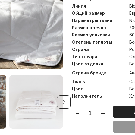
веществ, опасных для здо
вручную для сохранения
Линия
Bi
температуре до 30С°.
Общий размер
Ев
Параметры ткани
N 
Размер одеяла
20
Размер упаковки
60
Степень теплоты
Вс
Страна
Ро
Тип товара
Од
Цвет отделки
Бе
Страна бренда
Ав
Ткань
Са
Цвет
Бе
Наполнитель
Хл