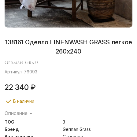
138161 Одеяло LINENWASH GRASS легкое
260х240
German Grass
Артикул: 76093
22 340 ₽
В наличии
Описание
Натуральный лен обладает охлаждающим эффектом и
TOG
3
природными бактерицидными свойствами. Сатин из
натурального хлопка имеет Сертификат Oeko-Tex®
Бренд
German Grass
Standard 100, который подтверждает отсутствие в
Вид изделия
Стеганое