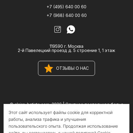
+7 (495) 640 00 60
+7 (968) 640 00 60
119590 г. Москва
2-й Павелецкий проезд д. 5 строение 1, 1 этаж
ОТЗЫВЫ О НАС
© claire-batiste.com, 2026 |
Элитное постельное белье
CLAIRE BATISTE Atelier
Этот сайт использует файлы cookie для корректной
Информация на сайте носит информационный характер и не
является публичной офертой
работы, анализа трафика и улучшения
пользовательского опыта. Продолжая использование
сайта, вы соглашаетесь с нашей политикой Cookie.