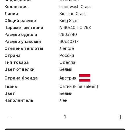
ткани веществ, опасных для здоровья человека.
Коллекция.
Linenwash Grass
Наполнители для одеял из льна проходят
многоступенчатую переработку, что позволяет
Линия
Bio Line Grass
выдерживать многократные стирки в стиральных
Общий размер
King Size
машинах. Одеяла изготовлены вручную для
сохранения пышности наполнителя. Стирка при
Параметры ткани
N 60/40 TC 293
температуре до 30С°
Размер одеяла
260х240
Размер упаковки
60х40х17
Степень теплоты
Легкое
Страна
Россия
Тип товара
Одеяла
Цвет отделки
Белый
Страна бренда
Австрия
Ткань
Сатин (Fine sateen)
Цвет
Белый
Наполнитель
Лен