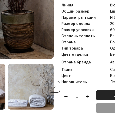
многоступенчатую перер
многократные стирки 
Линия
Bi
изготовлены вручную для
Общий размер
Ев
Стирка при температуре д
Параметры ткани
N 
Размер одеяла
20
Размер упаковки
60
Степень теплоты
Вс
Страна
Ро
Тип товара
Од
Цвет отделки
Бе
Страна бренда
Ав
Ткань
Са
Цвет
Бе
Наполнитель
Ле