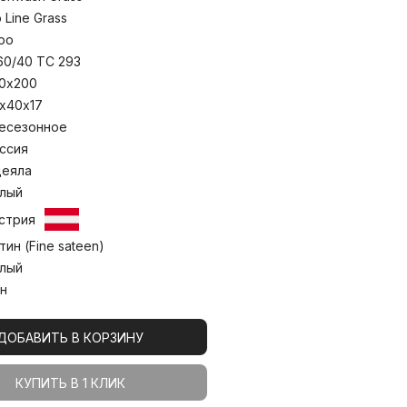
аботку, что позволяет выдерживать
в стиральных машинах. Одеяла
o Line Grass
 сохранения пышности наполнителя.
ро
о 30С°
60/40 TC 293
0х200
х40х17
есезонное
ссия
еяла
лый
стрия
тин (Fine sateen)
лый
н
ДОБАВИТЬ В КОРЗИНУ
КУПИТЬ В 1 КЛИК