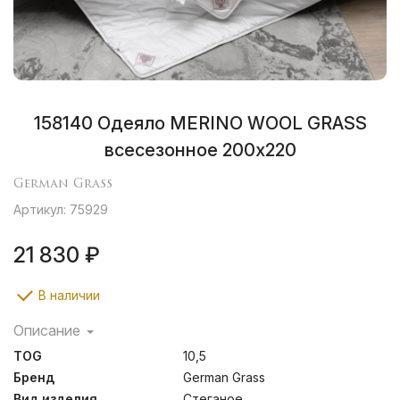
158140 Одеяло MERINO WOOL GRASS
всесезонное 200х220
German Grass
Артикул: 75929
21 830 ₽
В наличии
Описание
Сочетание хлопка и овечьей шерсти – один из самых
TOG
10,5
классических альянсов в мировой практике
изготовления постельных принадлежностей. Мягкий и
Бренд
German Grass
воздухопроницаемый натуральный хлопок в ткани
Вид изделия
Стеганое