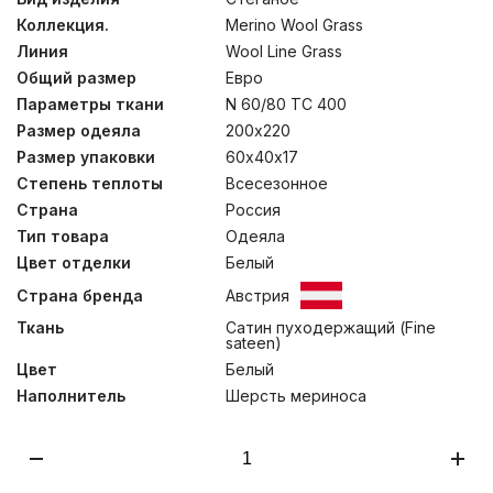
обеспечивает отличный перенос влаги. Сатиновое
Коллекция.
Merino Wool Grass
плетение придает изделиям роскошный внешний вид.
Подушки состоят из двух элементов на молнии:
Линия
Wool Line Grass
стеганого чехла и внутренней подушки. Это позволяет
Общий размер
Евро
регулировать количество наполнителя внутренней
камеры, чтобы каждый пользователь имел
Параметры ткани
N 60/80 TC 400
возможность создать для себя изделие с
Размер одеяла
200х220
персональными параметрами упругости. Одеяла
Размер упаковки
60х40х17
изготовлены вручную для сохранения объема
наполнителя. В коллекции представлены всесезонные
Степень теплоты
Всесезонное
и легкие модели, что позволит подобрать идеальный
Страна
Россия
продукт, подходящий вашим индивидуальным
запросам. Стирка при температуре до 30°С.
Тип товара
Одеяла
Цвет отделки
Белый
Страна бренда
Австрия
Ткань
Сатин пуходержащий (Fine
sateen)
Цвет
Белый
Наполнитель
Шерсть мериноса