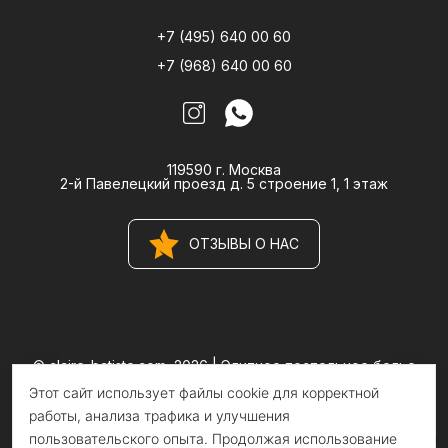
+7 (495) 640 00 60
+7 (968) 640 00 60
119590 г. Москва
2-й Павелецкий проезд д. 5 строение 1, 1 этаж
ОТЗЫВЫ О НАС
© claire-batiste.com, 2026 |
Элитное постельное белье
CLAIRE BATISTE Atelier
Этот сайт использует файлы cookie для корректной
Информация на сайте носит информационный характер и не
является публичной офертой
работы, анализа трафика и улучшения
пользовательского опыта. Продолжая использование