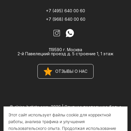
+7 (495) 640 00 60
+7 (968) 640 00 60
119590 г. Москва
2-й Павелецкий проезд д. 5 строение 1, 1 этаж
ОТЗЫВЫ О НАС
© claire-batiste.com, 2026 |
Элитное постельное белье
CLAIRE BATISTE Atelier
Этот сайт использует файлы cookie для корректной
Информация на сайте носит информационный характер и не
является публичной офертой
работы, анализа трафика и улучшения
пользовательского опыта. Продолжая использование