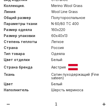
обеспечивает отличный перенос влаги. Сатиновое
Коллекция.
Merino Wool Grass
плетение придает изделиям роскошный внешний вид.
Подушки состоят из двух элементов на молнии:
Линия
Wool Line Grass
стеганого чехла и внутренней подушки. Это позволяет
Общий размер
Полутороспальное
регулировать количество наполнителя внутренней
камеры, чтобы каждый пользователь имел
Параметры ткани
N 60/80 TC 400
возможность создать для себя изделие с
Размер одеяла
160х220
персональными параметрами упругости. Одеяла
Размер упаковки
60х40х13
изготовлены вручную для сохранения объема
наполнителя. В коллекции представлены всесезонные
Степень теплоты
Легкое
и легкие модели, что позволит подобрать идеальный
Страна
Россия
продукт, подходящий вашим индивидуальным
запросам. Стирка при температуре до 30°С.
Тип товара
Одеяла
Цвет отделки
Белый
Страна бренда
Австрия
Ткань
Сатин пуходержащий (Fine
sateen)
Цвет
Белый
Наполнитель
Шерсть мериноса