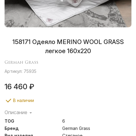
158171 Одеяло MERINO WOOL GRASS
легкое 160х220
German Grass
Артикул: 75935
16 460 ₽
В наличии
Описание
Сочетание хлопка и овечьей шерсти – один из самых
TOG
6
классических альянсов в мировой практике
изготовления постельных принадлежностей. Мягкий и
Бренд
German Grass
воздухопроницаемый натуральный хлопок в ткани
Вид изделия
Стеганое