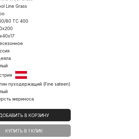
стоят из двух элементов на молнии:
тренней подушки. Это позволяет
ol Line Grass
аполнителя внутренней камеры, чтобы
ро
ел возможность создать для себя
и параметрами упругости. Одеяла
60/80 TC 400
 сохранения объема наполнителя. В
0х200
 всесезонные и легкие модели, что
х40х17
альный продукт, подходящий вашим
 Стирка при температуре до 30°С.
есезонное
ссия
еяла
лый
стрия
тин пуходержащий (Fine sateen)
лый
рсть мериноса
ДОБАВИТЬ В КОРЗИНУ
КУПИТЬ В 1 КЛИК