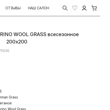
ОТЗЫВЫ
НАШ САЛОН
ERINO WOOL GRASS всесезонное
200х200
 75936
вечьей шерсти – один из самых
,5
в мировой практике изготовления
стей. Мягкий и воздухопроницаемый
rman Grass
ани обеспечивает отличный перенос
еганое
ение придает изделиям роскошный
rino Wool Grass