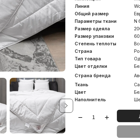
внешний вид. Подушки со
стеганого чехла и вну
Линия
Wo
регулировать количество н
Общий размер
Ев
каждый пользователь им
изделие с персональным
Параметры ткани
N 
изготовлены вручную для
Размер одеяла
20
коллекции представлены
Размер упаковки
60
позволит подобрать иде
индивидуальным запросам.
Степень теплоты
Вс
Страна
Ро
Тип товара
Од
Цвет отделки
Бе
Страна бренда
Ав
Ткань
Са
Цвет
Бе
Наполнитель
Ше