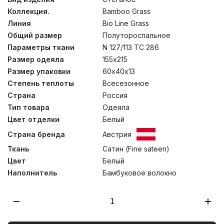
подтверждает отсутствие в ткани веществ, опасных
Коллекция.
Bamboo Grass
для здоровья человека. Подушки состоят из двух
элементов на “молниях” – стеганого чехла и
Линия
Bio Line Grass
внутренней подушки, что сделано для возможности
Общий размер
Полутороспальное
регулировки количества наполнителя внутренней
камеры, который можно отбирать-добавлять вручную,
Параметры ткани
N 127/113 TC 286
подбирая оптимальный объем. В коллекции
Размер одеяла
155х215
представлены всесезонные и легкие модели, что
Размер упаковки
60х40х13
позволит подобрать идеальный продукт, подходящий
вашим индивидуальным запросам. Стирка при
Степень теплоты
Всесезонное
температуре до 30С°
Страна
Россия
Тип товара
Одеяла
Цвет отделки
Белый
Страна бренда
Австрия
Ткань
Сатин (Fine sateen)
Цвет
Белый
Наполнитель
Бамбуковое волокно