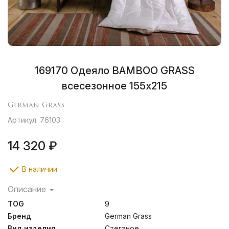
169170 Одеяло BAMBOO GRASS
всесезонное 155х215
German Grass
Артикул: 76103
14 320 ₽
В наличии
Описание
Бамбуковый наполнитель обладает прекрасными
TOG
9
бактерицидными свойствами и оказывает
антибактериальное воздействие. Натуральный хлопок
Бренд
German Grass
имеет Сертификат Oeko-Tex® Standard 100, который
Вид изделия
Стеганое