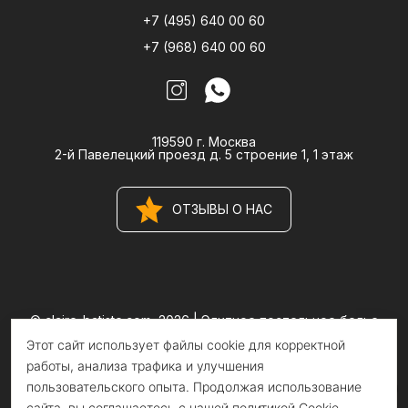
+7 (495) 640 00 60
+7 (968) 640 00 60
119590 г. Москва
2-й Павелецкий проезд д. 5 строение 1, 1 этаж
ОТЗЫВЫ О НАС
© claire-batiste.com, 2026 |
Элитное постельное белье
CLAIRE BATISTE Atelier
Этот сайт использует файлы cookie для корректной
Информация на сайте носит информационный характер и не
является публичной офертой
работы, анализа трафика и улучшения
пользовательского опыта. Продолжая использование
сайта, вы соглашаетесь с нашей политикой Cookie.