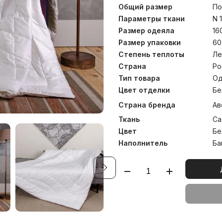
наполнителя внутренней
Общий размер
По
добавлять вручную, подби
представлены всесезонн
Параметры ткани
N 
подобрать идеальны
Размер одеяла
16
индивидуальным запросам.
Размер упаковки
60
Степень теплоты
Ле
Страна
Ро
Тип товара
Од
Цвет отделки
Бе
Страна бренда
Ав
Ткань
Са
Цвет
Бе
Наполнитель
Ба