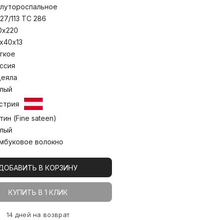
 камеры, который можно отбирать-
лутороспальное
рая оптимальный объем. В коллекции
ые и легкие модели, что позволит
127/113 TC 286
й продукт, подходящий вашим
0х220
 Стирка при температуре до 30С°
х40х13
гкое
ссия
еяла
лый
стрия
тин (Fine sateen)
лый
мбуковое волокно
ДОБАВИТЬ В КОРЗИНУ
КУПИТЬ В 1 КЛИК
14 дней на возврат