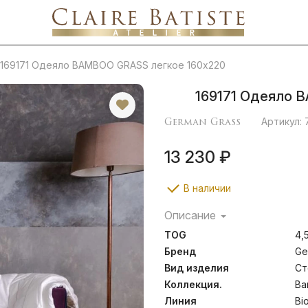
169171 Одеяло BAMBOO GRASS легкое 160х220
169171 Одеяло 
German Grass
Артикул: 
13 230 ₽
В наличии
Описание
Бамбуковый наполн
TOG
4,
бактерицидными свойств
воздействие. Натуральный
Бренд
Ge
Standard 100, который 
Вид изделия
Ст
веществ, опасных для здо
Коллекция.
Ba
двух элементов на “молни
подушки, что сделано для
Линия
Bi