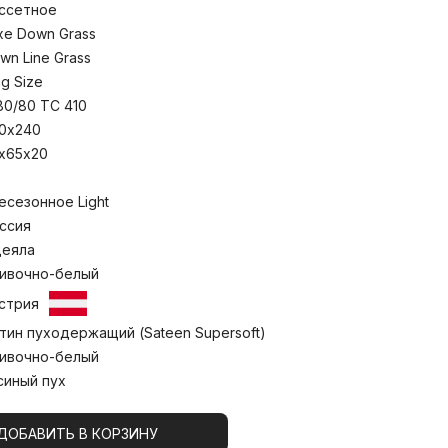
еские свойства, мягко разгружая и
ссетное
мя сна. Кассетные одеяла ручной
ельных box-кассет, распределяют пух
xe Down Grass
деяла легкими и воздушными, но
wn Line Grass
а при температуре до 30°С.
ng Size
80/80 TC 410
0х240
х65х20
есезонное Light
ссия
еяла
ивочно-белый
стрия
тин пуходержащий (Sateen Supersoft)
ивочно-белый
синый пух
ДОБАВИТЬ В КОРЗИНУ