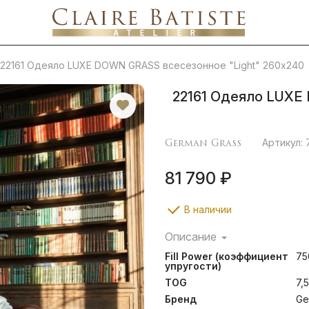
22161 Одеяло LUXE DOWN GRASS всесезонное "Light" 260х240
22161 Одеяло LUXE
German Grass
Артикул:
81 790 ₽
В наличии
Описание
Благородный блеск гладко
Fill Power (коэффициент
75
превосходным гусиным
упругости)
принадлежности в насто
TOG
7,5
отборный гусиный пух
коэффициентом упругости (
Бренд
Ge