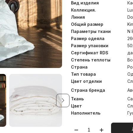
превосходные ортопедич
Вид изделия
Ка
поддерживая шею во вре
работы, состоящие из отд
Коллекция.
Lu
равномерно и делают о
Линия
Do
невероятно теплыми. Стирк
Общий размер
Ki
Параметры ткани
N 
Размер одеяла
26
Размер упаковки
50
Сертификат RDS
да
Степень теплоты
Вс
Страна
Ро
Тип товара
Од
Цвет отделки
Сл
Страна бренда
Ав
Ткань
Са
Цвет
Сл
Наполнитель
Гу