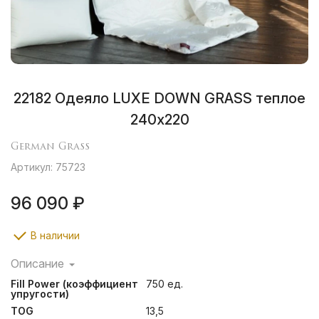
22182 Одеяло LUXE DOWN GRASS теплое
240х220
German Grass
Артикул: 75723
96 090 ₽
В наличии
Описание
Благородный блеск гладкого сатина цвета экрю в
Fill Power (коэффициент
750 ед.
сочетании с превосходным гусиным пухом
упругости)
превращают постельные принадлежности в
TOG
13,5
настоящий предмет роскоши. Очищенный отборный