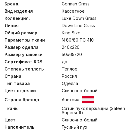
гусиный пух категории “Экстра” с высоким
Бренд
German Grass
коэффициентом упругости (Fill Power 750 ед) придает
Вид изделия
Кассетное
подушкам превосходные ортопедические свойства,
мягко разгружая и поддерживая шею во время сна.
Коллекция.
Luxe Down Grass
Кассетные одеяла ручной работы, состоящие из
Линия
Down Line Grass
отдельных box-кассет, распределяют пух равномерно
Общий размер
King Size
и делают одеяла легкими и воздушными, но
невероятно теплыми. Стирка при температуре до 30°С.
Параметры ткани
N 80/80 TC 410
Размер одеяла
240х220
Размер упаковки
50х65х20
Сертификат RDS
да
Степень теплоты
Теплое
Страна
Россия
Тип товара
Одеяла
Цвет отделки
Сливочно-белый
Страна бренда
Австрия
Ткань
Сатин пуходержащий (Sateen
Supersoft)
Цвет
Сливочно-белый
Наполнитель
Гусиный пух