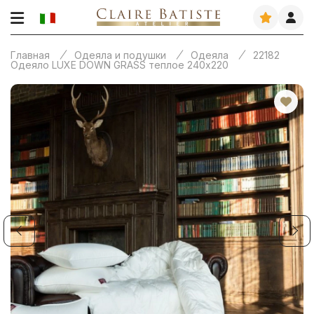
Главная
Одеяла и подушки
Одеяла
22182
Одеяло LUXE DOWN GRASS теплое 240х220