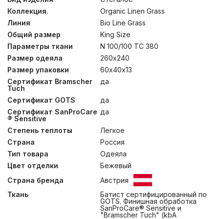
искусственных удобрений. Волокно не обработается
Коллекция.
Organic Linen Grass
соединениями хлора, оптическими отбеливателями
или хлорированными углеводородными
Линия
Bio Line Grass
соединениями. Каждый этап производства
Общий размер
King Size
контролируется по требованиям создания 100%
органических продуктов. Ткани сертифицированы по
Параметры ткани
N 100/100 TC 380
“Global Organic Textile Standard” – всемирно
Размер одеяла
260х240
признанному стандарту обработки текстильных
Размер упаковки
60х40х13
изделий из натуральных органических волокон.
Наполнитель одеял и чехлов подушек из смеси
Сертификат Bramscher
да
натурального льна и хлопка обладает
Tuch
гипоаллергенным свойством, антибактериальным,
Сертификат GOTS
да
биоцидным и антистатическим эффектами*. Он
Сертификат SanProCare
да
устойчив к внешним воздействиям, восстанавливает
® Sensitive
форму и принимает анатомическое строение тела.
Гибкие и прочные пласты проходят многоступенчатую
Степень теплоты
Легкое
переработку и выдерживают многократные стирки в
Страна
Россия
стиральных машинах. Это позволяет использовать
изделия без постельного белья. Регулируемые
Тип товара
Одеяла
подушки состоят из чехла и внутреннего наполнителя
Цвет отделки
Бежевый
из 4-L 100% Polyester®, который можно добавлять
или убирать вручную, подбирая необходимую высоту.
Страна бренда
Австрия
Рекомендована стирка одеял и чехлов подушек при
Ткань
Батист сертифицированный по
температуре до 30°С.
GOTS. Финишная обработка
SanProCare® Sensitive и
*согласно исследованиям эко-лаборатории РГУ им.
"Bramscher Tuch" (kbA