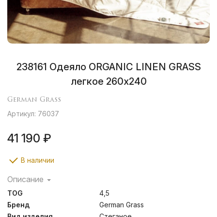
238161 Одеяло ORGANIC LINEN GRASS
легкое 260х240
German Grass
Артикул: 76037
41 190 ₽
В наличии
Описание
В изделиях коллекции объединены общемировые
TOG
4,5
тенденции применения экологичных материалов.
Органический хлопок собирается вручную и
Бренд
German Grass
выращивается без использования пестицидов и
Вид изделия
Стеганое