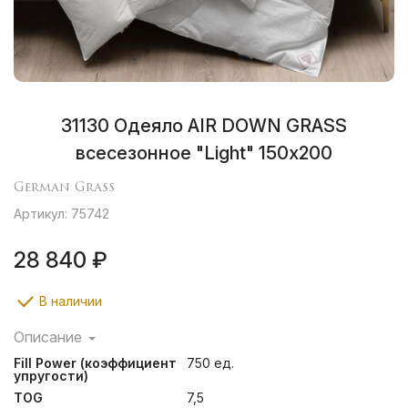
31130 Одеяло AIR DOWN GRASS
всесезонное "Light" 150х200
German Grass
Артикул: 75742
28 840 ₽
В наличии
Описание
Коллекция Air Down Grass полностью соответствует
Fill Power (коэффициент
750 ед.
своему названию: необыкновенная легкость и
упругости)
воздушность изделий обусловлена сочетанием
TOG
7,5
тончайшего хлопкового батиста (Fine batiste) высокой