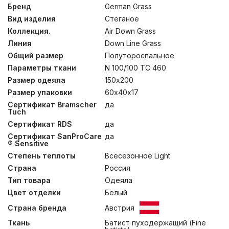
плотности и отборного гусиного пуха. Одеяла
Бренд
German Grass
изготовлены по технологии BOX- QUILTING ®, которая
Вид изделия
Стеганое
позволяет создавать доступные по цене стеганные
пуховые одеяла, которые по многим параметрам не
Коллекция.
Air Down Grass
уступают кассетным. Метод минимизирует миграцию
Линия
Down Line Grass
наполнителя наружу, позволяя одеялу оставаться
Общий размер
Полутороспальное
пышным весь срок эксплуатации и даже продлевает
его, снижая износ ткани чехла. Эргономичная стежка
Параметры ткани
N 100/100 TC 460
“КОКОН” повторяет контуры тела человека и
Размер одеяла
150х200
способствует равномерному прилеганию одеяла.
Подушки невысокие, мягко поддерживают и
Размер упаковки
60х40х17
разгружают шею во время сна. Подушки допускается
Сертификат Bramscher
да
стирать при температуре до 30°С. Для одеял
Tuch
рекомендована только сухая чистка.
Сертификат RDS
да
Сертификат SanProCare
да
® Sensitive
Степень теплоты
Всесезонное Light
Страна
Россия
Тип товара
Одеяла
Цвет отделки
Белый
Страна бренда
Австрия
Ткань
Батист пуходержащий (Fine