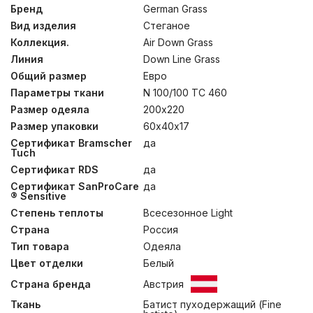
плотности и отборного гусиного пуха. Одеяла
Бренд
German Grass
изготовлены по технологии BOX- QUILTING ®, которая
Вид изделия
Стеганое
позволяет создавать доступные по цене стеганные
пуховые одеяла, которые по многим параметрам не
Коллекция.
Air Down Grass
уступают кассетным. Метод минимизирует миграцию
Линия
Down Line Grass
наполнителя наружу, позволяя одеялу оставаться
Общий размер
Евро
пышным весь срок эксплуатации и даже продлевает
его, снижая износ ткани чехла. Эргономичная стежка
Параметры ткани
N 100/100 TC 460
“КОКОН” повторяет контуры тела человека и
Размер одеяла
200х220
способствует равномерному прилеганию одеяла.
Подушки невысокие, мягко поддерживают и
Размер упаковки
60х40х17
разгружают шею во время сна. Подушки допускается
Сертификат Bramscher
да
стирать при температуре до 30°С. Для одеял
Tuch
рекомендована только сухая чистка.
Сертификат RDS
да
Сертификат SanProCare
да
® Sensitive
Степень теплоты
Всесезонное Light
Страна
Россия
Тип товара
Одеяла
Цвет отделки
Белый
Страна бренда
Австрия
Ткань
Батист пуходержащий (Fine