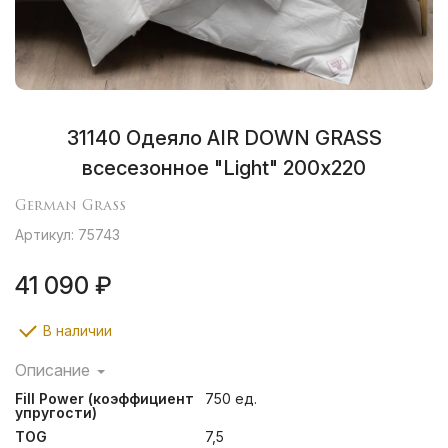
31140 Одеяло AIR DOWN GRASS
всесезонное "Light" 200х220
German Grass
Артикул: 75743
41 090 ₽
В наличии
Описание
Коллекция Air Down Grass полностью соответствует
Fill Power (коэффициент
750 ед.
своему названию: необыкновенная легкость и
упругости)
воздушность изделий обусловлена сочетанием
TOG
7,5
тончайшего хлопкового батиста (Fine batiste) высокой