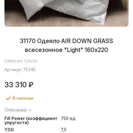
31170 Одеяло AIR DOWN GRASS
всесезонное "Light" 160х220
German Grass
Артикул: 75745
33 310 ₽
В наличии
Описание
Коллекция Air Down Grass полностью соответствует
Fill Power (коэффициент
750 ед.
своему названию: необыкновенная легкость и
упругости)
воздушность изделий обусловлена сочетанием
TOG
7,5
тончайшего хлопкового батиста (Fine batiste) высокой