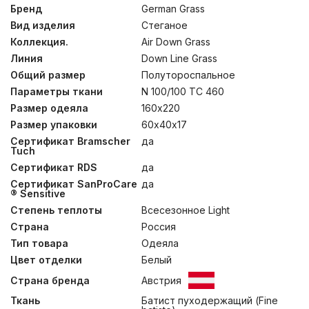
плотности и отборного гусиного пуха. Одеяла
Бренд
German Grass
изготовлены по технологии BOX- QUILTING ®, которая
Вид изделия
Стеганое
позволяет создавать доступные по цене стеганные
пуховые одеяла, которые по многим параметрам не
Коллекция.
Air Down Grass
уступают кассетным. Метод минимизирует миграцию
Линия
Down Line Grass
наполнителя наружу, позволяя одеялу оставаться
Общий размер
Полутороспальное
пышным весь срок эксплуатации и даже продлевает
его, снижая износ ткани чехла. Эргономичная стежка
Параметры ткани
N 100/100 TC 460
“КОКОН” повторяет контуры тела человека и
Размер одеяла
160х220
способствует равномерному прилеганию одеяла.
Подушки невысокие, мягко поддерживают и
Размер упаковки
60х40х17
разгружают шею во время сна. Подушки допускается
Сертификат Bramscher
да
стирать при температуре до 30°С. Для одеял
Tuch
рекомендована только сухая чистка.
Сертификат RDS
да
Сертификат SanProCare
да
® Sensitive
Степень теплоты
Всесезонное Light
Страна
Россия
Тип товара
Одеяла
Цвет отделки
Белый
Страна бренда
Австрия
Ткань
Батист пуходержащий (Fine