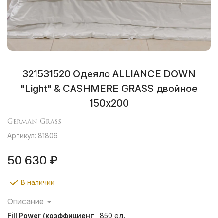
321531520 Одеяло ALLIANCE DOWN
"Light" & CASHMERE GRASS двойное
150х200
German Grass
Артикул: 81806
50 630 ₽
В наличии
Описание
Альянс из одеял с наполнителями из отборного
Fill Power (коэффициент
850 ед.