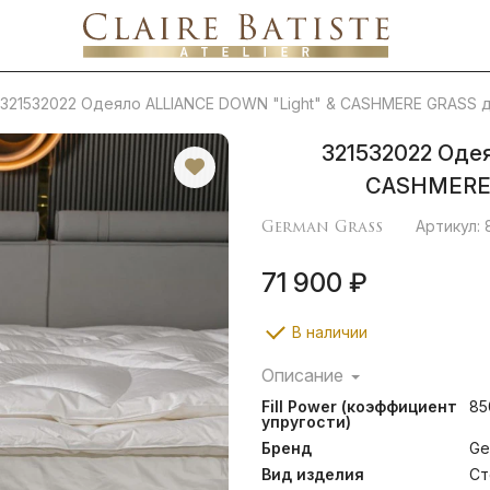
321532022 Одеяло ALLIANCE DOWN "Light" & CASHMERE GRASS 
321532022 Оде
CASHMERE 
German Grass
Артикул: 
71 900 ₽
В наличии
Описание
Альянс из одеял с наполни
Fill Power (коэффициент
85
пуха и тончайшего пуха го
упругости)
В одеяле ALLIANCE DOWN
Бренд
Ge
гусиный пух из северны
макосатин из длиннов
Вид изделия
Ст