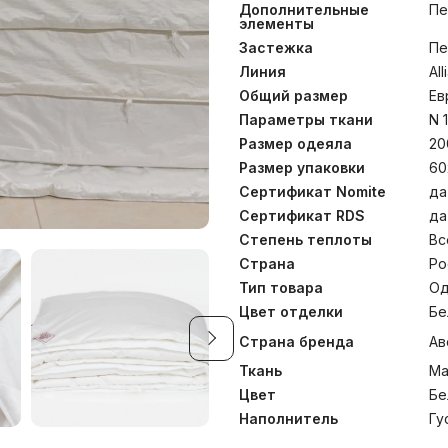
(Macosateen, TC 460). Уни
Дополнительные
Пе
одеял BOX- QUILTING®, 
элементы
специалистами German G
Застежка
Пе
одеяла ALLIANCE DOWN G
кассетным и продлеваю
Линия
Al
«Light» одеяло отлично п
Общий размер
Ев
межсезонье. Рекомендован
ALLIANCE CASHMERE 
Параметры ткани
N 
кашмирских коз, собран
Размер одеяла
20
праву считается элитным п
Размер упаковки
60
– австралийского меринос
ланолин, оказывает бла
Сертификат Nomite
да
человека. Легкий, мягки
Сертификат RDS
да
наполнитель обладает
уникальной теплопрово
Степень теплоты
Вс
одеяло обеспечивает ком
Страна
Ро
макосатин из длиннов
(Macosateen, TC 460) п
Тип товара
Од
клещей внутрь изделия 
Цвет отделки
Бе
Одеяло всесезонное “Li
период теплого межсез
Страна бренда
Ав
температуре до 30°С.
Ткань
Ма
При объединении изделий 
прекрасно согревающее в 
Цвет
Бе
Наполнитель
Гу