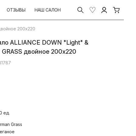
ОТЗЫВЫ
НАШ САЛОН
двойное 200х220
яло ALLIANCE DOWN "Light" &
GRASS двойное 200х220
81787
телями из отборного белого гусиного
0 ед.
рных кашмирских коз.
 GRASS сочетается отборный белый
rman Grass
х регионов и нежный пуходержащий
олокнистого египетского хлопка
еганое