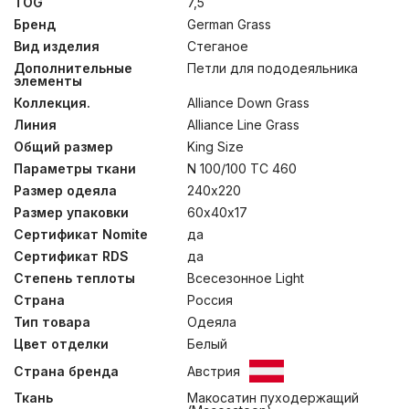
TOG
7,5
хлопка (Macosateen, TC 460) – безупречная классика
жанра пуховых одеял. Уникальная технология
Бренд
German Grass
создания стеганых одеял BOX- QUILTING®,
Вид изделия
Стеганое
разработанная и запатентованная специалистами
German Grass, позволила создать стеганые одеяла
Дополнительные
Петли для пододеяльника
элементы
ALLIANCE DOWN GRASS, не уступающие по
параметрам кассетным и продлевающим их срок
Коллекция.
Alliance Down Grass
службы. В коллекции представлены одеяла с двумя
Линия
Alliance Line Grass
степенями теплоты: всесезонное «Light» подойдет для
использования в теплое межсезонье, а всесезонная
Общий размер
King Size
модель не даст замерзнуть с наступлением
Параметры ткани
N 100/100 TC 460
небольших холодов. При объединении изделий в
Размер одеяла
240х220
альянс, получается теплое одеяло, прекрасно
согревающее в морозные зимние ночи. Также
Размер упаковки
60х40х17
возможно дополнить любое из одеял изделиями из
Сертификат Nomite
да
других коллекций ALLIANCE GRASS, подобрав
идеальное сочетание для максимально комфортного
Сертификат RDS
да
сна. Рекомендована стирка при температуре до 30°С.
Степень теплоты
Всесезонное Light
Страна
Россия
Тип товара
Одеяла
Цвет отделки
Белый
Страна бренда
Австрия
Ткань
Макосатин пуходержащий