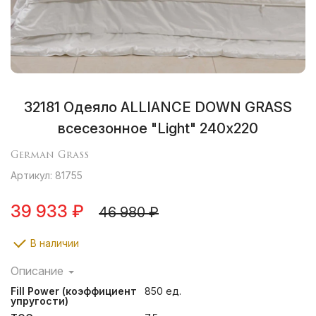
32181 Одеяло ALLIANCE DOWN GRASS
всесезонное "Light" 240х220
German Grass
Артикул: 81755
39 933 ₽
46 980 ₽
В наличии
Описание
Сочетание отборного белого гусиного пуха из
Fill Power (коэффициент
850 ед.
северных регионов и нежного пуходержащего
упругости)
макосатина из длинноволокнистого египетского