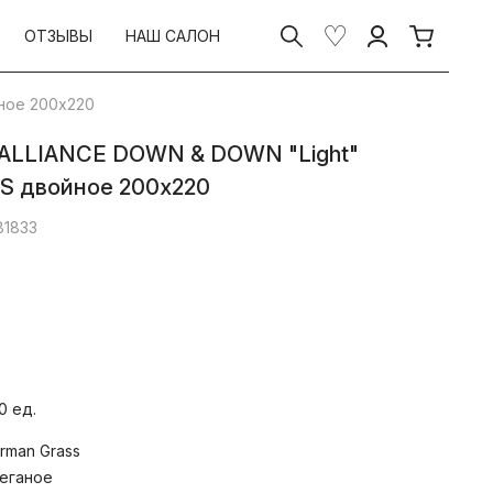
ОТЗЫВЫ
НАШ САЛОН
ное 200х220
 ALLIANCE DOWN & DOWN "Light"
S двойное 200х220
81833
 и всесезонного “Light” одеял с
0 ед.
елого гусиного пуха из северных
rman Grass
пуходержащего макосатина из
ского хлопка (Macosateen, TC 460) –
еганое