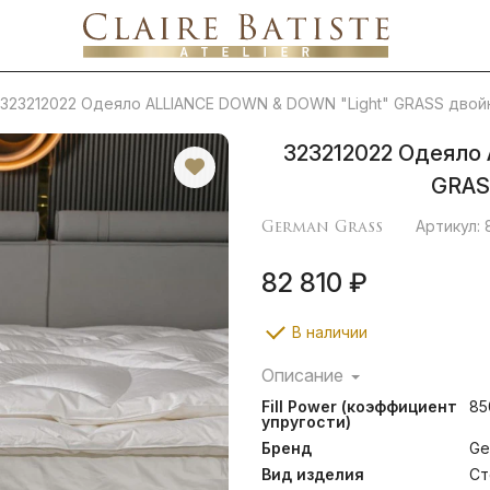
323212022 Одеяло ALLIANCE DOWN & DOWN "Light" GRASS двой
323212022 Одеяло
GRAS
German Grass
Артикул: 
82 810 ₽
В наличии
Описание
Альянс из всесезонного
Fill Power (коэффициент
85
отборным гусиным пухом.
упругости)
Сочетание отборного б
Бренд
Ge
регионов и нежного 
длинноволокнистого египет
Вид изделия
Ст