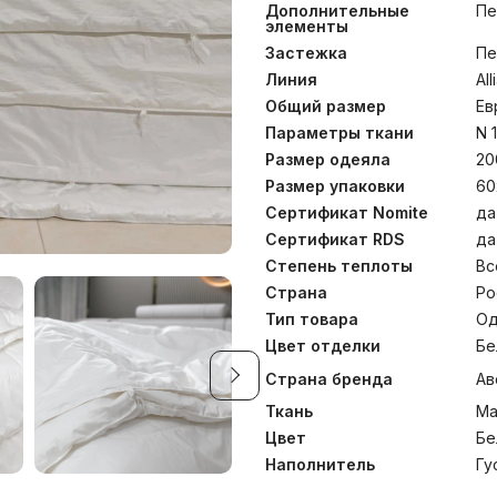
безупречная классика 
Дополнительные
Пе
технология создания 
элементы
разработанная и запатент
Застежка
Пе
позволила создать стега
уступающие по параметра
Линия
Al
службы. Одеяло всес
Общий размер
Ев
использования в теплое м
даст замерзнуть с наст
Параметры ткани
N 
объединении изделий в 
Размер одеяла
20
прекрасно согреваю
Размер упаковки
60
Рекомендована стирка при
Сертификат Nomite
да
Сертификат RDS
да
Степень теплоты
Вс
Страна
Ро
Тип товара
Од
Цвет отделки
Бе
Страна бренда
Ав
Ткань
Ма
Цвет
Бе
Наполнитель
Гу