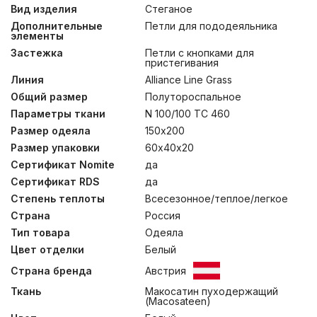
отборный белый гусиный пух из северных регионов и
Вид изделия
Стеганое
нежный пуходержащий макосатин из
Дополнительные
Петли для пододеяльника
длинноволокнистого египетского хлопка
элементы
(Macosateen, TC 460). Уникальная технология
Застежка
Петли с кнопками для
создания стеганых одеял BOX- QUILTING®,
пристегивания
разработанная и запатентованная специалистами
German Grass, позволила создать стеганые одеяла
Линия
Alliance Line Grass
ALLIANCE DOWN GRASS, не уступающие по
Общий размер
Полутороспальное
параметрам кассетным и продлевающим их срок
Параметры ткани
N 100/100 TC 460
службы. Всесезонное одеяло подойдет для
использования в прохладное межсезонье и не
Размер одеяла
150х200
морозную зиму. Рекомендована стирка при
Размер упаковки
60х40х20
температуре до 30°С.
Сочетание волокон конопли и хлопка в составе
Сертификат Nomite
да
наполнителя одеял ALLIANCE HEMP GRASS
Сертификат RDS
да
олицетворяют идеальную гармонию натуральных
материалов, способствующих полноценному и
Степень теплоты
Всесезонное/теплое/легкое
здоровому отдыху. Ткань – благородный
Страна
Россия
пуходержащий макосатин из длинноволокнистого
Тип товара
Одеяла
египетского хлопка (Macosateen, TC 460),
произведенный на фабрике Weidmann (Зюссен,
Цвет отделки
Белый
Германия). Изделия отличаются высокой
Страна бренда
Австрия
воздухопропускаемостью и гигроскопичностью,
исключая образование «парникового эффекта».
Ткань
Макосатин пуходержащий
Натуральный наполнитель не электризуется и
(Macosateen)
обладает природным антибактериальным эффектом, в