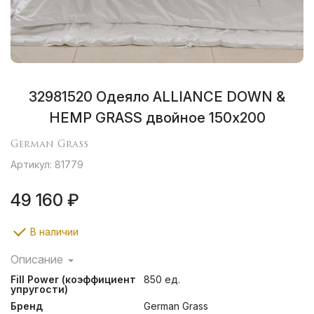
32981520 Одеяло ALLIANCE DOWN &
HEMP GRASS двойное 150х200
German Grass
Артикул: 81779
49 160 ₽
В наличии
Описание
Альянс из одеял с наполнителями из отборного
Fill Power (коэффициент
850 ед.
белого гусиного пуха и смеси конопляных и
упругости)
хлопковых волокон.
Бренд
German Grass
В одеяле ALLIANCE DOWN GRASS сочетается