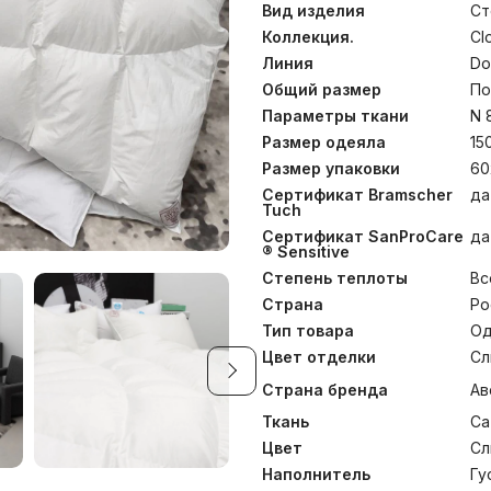
создавать доступные по
Вид изделия
Ст
которые по многим парам
минимизирует миграцию н
Коллекция.
Cl
оставаться пышным весь с
Линия
Do
его, снижая износ тк
Общий размер
По
используются 100% гу
пуходержащий Сатин (Sat
Параметры ткани
N 
оттенка. Конструкция ткан
Размер одеяла
15
нитей TENCEL® и длин
допускается стирать пр
Размер упаковки
60
рекомендована только суха
Сертификат Bramscher
да
Tuch
Сертификат SanProCare
да
® Sensitive
Степень теплоты
Вс
Страна
Ро
Тип товара
Од
Цвет отделки
Сл
Страна бренда
Ав
Ткань
Са
Цвет
Сл
Наполнитель
Гу