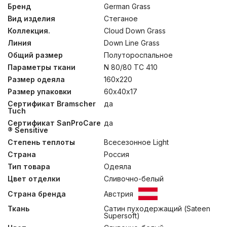
процессу подбора комплектующих. Технология BOX-
Бренд
German Grass
QUILTING® позволяет создавать доступные по цене
Вид изделия
Стеганое
стеганные пуховые одеяла, которые по многим
параметрам не уступают кассетным. Метод
Коллекция.
Cloud Down Grass
минимизирует миграцию наполнителя наружу,
Линия
Down Line Grass
позволяя одеялу оставаться пышным весь срок
Общий размер
Полутороспальное
эксплуатации и даже продлевает его, снижая износ
ткани чехла. В товарах коллекции используются 100%
Параметры ткани
N 80/80 TC 410
гусиный пух категории “Экстра” и пуходержащий
Размер одеяла
160х220
Сатин (Sateen Supersoft) нежного сливочного оттенка.
Конструкция ткани – Ne 80/80 TC 410, состоит из
Размер упаковки
60х40х17
смеси нитей TENCEL® и длинноволокнистого хлопка.
Сертификат Bramscher
да
Подушки допускается стирать при температуре до
Tuch
30°С. Для одеял рекомендована только сухая чистка.
Сертификат SanProCare
да
® Sensitive
Степень теплоты
Всесезонное Light
Страна
Россия
Тип товара
Одеяла
Цвет отделки
Сливочно-белый
Страна бренда
Австрия
Ткань
Сатин пуходержащий (Sateen
Supersoft)