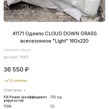
41171 Одеяло CLOUD DOWN GRASS
всесезонное "Light" 160х220
German Grass
Артикул: 75813
36 550 ₽
В наличии
Описание
Изделия CLOUD DOWN GRASS — это симбиоз
Fill Power (коэффициент
750 ед.
уникальной технологии создания пуховых стеганных
упругости)
изделий, разработанной специалистами ТМ German
TOG
7,5
Grass и консервативного строгого подхода к