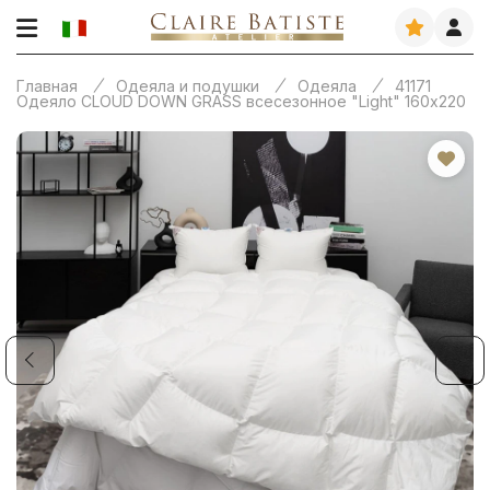
Главная
Одеяла и подушки
Одеяла
41171
Одеяло CLOUD DOWN GRASS всесезонное "Light" 160х220