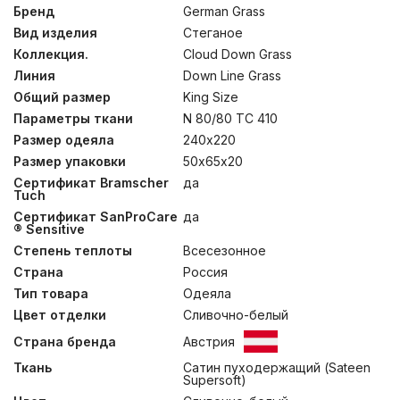
процессу подбора комплектующих. Технология BOX-
Бренд
German Grass
QUILTING® позволяет создавать доступные по цене
Вид изделия
Стеганое
стеганные пуховые одеяла, которые по многим
параметрам не уступают кассетным. Метод
Коллекция.
Cloud Down Grass
минимизирует миграцию наполнителя наружу,
Линия
Down Line Grass
позволяя одеялу оставаться пышным весь срок
Общий размер
King Size
эксплуатации и даже продлевает его, снижая износ
ткани чехла. В товарах коллекции используются 100%
Параметры ткани
N 80/80 TC 410
гусиный пух категории “Экстра” и пуходержащий
Размер одеяла
240х220
Сатин (Sateen Supersoft) нежного сливочного оттенка.
Конструкция ткани – Ne 80/80 TC 410, состоит из
Размер упаковки
50х65х20
смеси нитей TENCEL® и длинноволокнистого хлопка.
Сертификат Bramscher
да
Подушки допускается стирать при температуре до
Tuch
30°С. Для одеял рекомендована только сухая чистка.
Сертификат SanProCare
да
® Sensitive
Степень теплоты
Всесезонное
Страна
Россия
Тип товара
Одеяла
Цвет отделки
Сливочно-белый
Страна бренда
Австрия
Ткань
Сатин пуходержащий (Sateen
Supersoft)