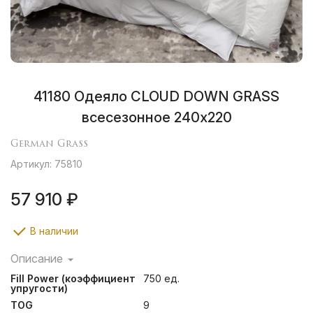
41180 Одеяло CLOUD DOWN GRASS
всесезонное 240х220
German Grass
Артикул: 75810
57 910 ₽
В наличии
Описание
Изделия CLOUD DOWN GRASS — это симбиоз
Fill Power (коэффициент
750 ед.
уникальной технологии создания пуховых стеганных
упругости)
изделий, разработанной специалистами ТМ German
TOG
9
Grass и консервативного строгого подхода к