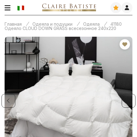
Главная
Одеяла и подушки
Одеяла
41180
Одеяло CLOUD DOWN GRASS всесезонное 240х220