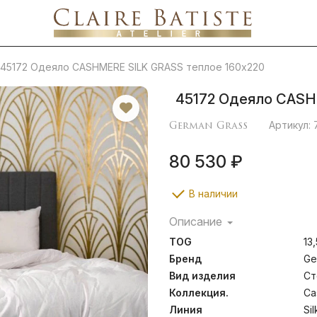
45172 Одеяло CASHMERE SILK GRASS теплое 160х220
45172 Одеяло CASH
German Grass
Артикул: 
80 530 ₽
В наличии
Описание
Лимитированная коллекция
TOG
13,
полностью вручную по sa
наполнитель, в котором 
Бренд
Ge
Cashmere – Silk, наход
Вид изделия
Ст
пуходержащего хлопков
Коллекция.
Ca
фабрике Weidmann GmbH
сочетание, где шерс
Линия
Sil