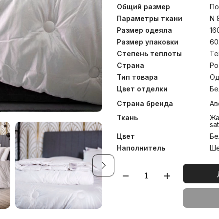
теплоизолянтом, а шелков
Общий размер
По
позволяя создавать ди
гидрофильного хлопка погл
Параметры ткани
N 
наполнителя наружу. Ко
Размер одеяла
16
возможность ценителям
Размер упаковки
60
использовать эти од
максимальным комфортом
Степень теплоты
Те
этой коллекции требуют о
Страна
Ро
должны использоваться 
синтетические нити. Сти
Тип товара
Од
только сухая чистка издели
Цвет отделки
Бе
Страна бренда
Ав
Ткань
Жа
sa
Цвет
Бе
Наполнитель
Ше