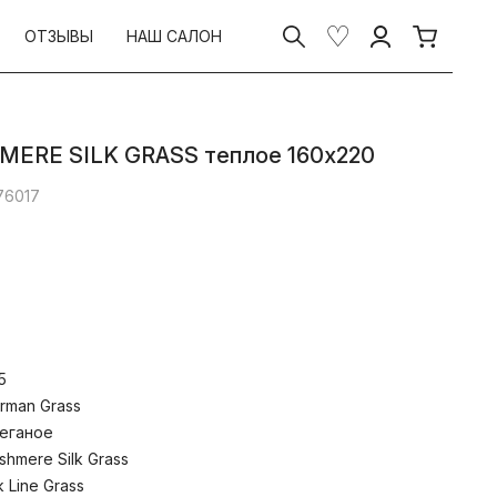
ОТЗЫВЫ
НАШ САЛОН
MERE SILK GRASS теплое 160х220
76017
 теплых стеганых одеял производится
5
ndwich-технологии. Сложносоставной
слои расположены в порядке Silk –
rman Grass
ится внутри чехла из жаккардового
еганое
ого NOBLESATEEN, созданного на
shmere Silk Grass
 в Германии. Это – эксклюзивное
ть кашмирских коз выступает
k Line Grass