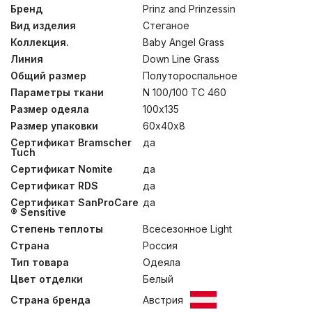
нестандартным для подобной пуховой продукции
Бренд
Prinz and Prinzessin
образом: они простеганы эргономичной стежкой
Вид изделия
Стеганое
“КОКОН”. Она повторяет контуры тела и способствует
равномерному прилеганию одеяла. Рекомендованы
Коллекция.
Baby Angel Grass
для использования в весенне-осенний период, а
Линия
Down Line Grass
также в помещениях с постоянной комфортной
Общий размер
Полутороспальное
температурой. Подушки созданы из натуральных
материалов безупречного качества. Ткань чехлов –
Параметры ткани
N 100/100 TC 460
100% египетский хлопок, а наполнитель – 100%
Размер одеяла
100х135
гусиный пух категории «Экстра». Подушка аккуратно
поддерживает шею малыша в правильном положении
Размер упаковки
60х40х8
благодаря равномерному распределению
Сертификат Bramscher
да
наполнителя. Стирка при температуре до 30°С.
Tuch
Сертификат Nomite
да
Сертификат RDS
да
Сертификат SanProCare
да
® Sensitive
Степень теплоты
Всесезонное Light
Страна
Россия
Тип товара
Одеяла
Цвет отделки
Белый
Страна бренда
Австрия