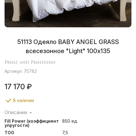
51113 Одеяло BABY ANGEL GRASS
всесезонное "Light" 100х135
Prinz and Prinzessin
Артикул: 75782
17 170 ₽
В наличии
Описание
Необыкновенная легкость и воздушность изделий
Fill Power (коэффициент
850 ед.
обусловлена комбинацией тончайшего хлопкового
упругости)
батиста (Fine batiste) высокой плотности и отборного
TOG
7,5
гусиного пуха. Одеяла этой коллекции изготовлены