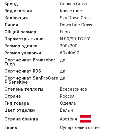
от высококачественного сырья и тончайшей пряжи до
Бренд
German Grass
заключительной эксклюзивной отделки тканей. Этим
Вид изделия
Кассетное
знаком отмечены все изделия коллекции SKY DOWN
GRASS, подтверждая их превосходное качество.
Коллекция.
Sky Down Grass
Ткань Супертонкий сатин состоит из волокон
Линия
Down Line Grass
TENCEL® и длинноволокнистого египетского хлопка,
Общий размер
Евро
прошедшего финишную обработку SanProCare®
Sensitive. Она позволяет материалу усиленно
Параметры ткани
N 90/90 TC 331
поглощать и отдавать влагу. Ткани сертифицированы
Размер одеяла
200х200
по OEKO-TEX® Standard 100 – международному
стандарту безопасности текстильных изделий.
Размер упаковки
60х40х17
Наполнителем для эксклюзивной коллекции служит
Сертификат Bramscher
да
гусиный пух категории “Экстра” повышенной
Tuch
упругости (Fill Power 850 ед). При малом весе он
Сертификат RDS
да
обладает особенной пушистостью и лучшей
теплоизоляционной способностью. Для обеспечения
Сертификат SanProCare
да
особых гигиенических свойств, изделия прошли
® Sensitive
обработку методом озонирования Ozone Pure 360
Степень теплоты
Всесезонное
Grass. Стирка при температуре до 30°С.
Страна
Россия
Тип товара
Одеяла
Цвет отделки
Белый
Страна бренда
Австрия
Ткань
Супертонкий сатин