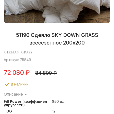
51190 Одеяло SKY DOWN GRASS
всесезонное 200х200
German Grass
Артикул: 75849
72 080 ₽
84 800 ₽
В наличии
Описание
Ткани, отмеченные маркировкой «Bramscher Tuch» –
Fill Power (коэффициент
850 ед.
это безусловный знак качества и великолепный
упругости)
результат работы специалистов из города Бра́мше в
TOG
12
Германии. Высочайшей оценки требует буквально все: