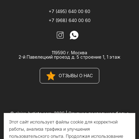
+7 (495) 640 00 60
+7 (968) 640 00 60
119590 г. Москва
2-й Павелецкий проезд д. 5 строение 1, 1 этаж
ОТЗЫВЫ О НАС
© claire-batiste.com, 2026 |
Элитное постельное белье
CLAIRE BATISTE Atelier
Этот сайт использует файлы cookie для корректной
Информация на сайте носит информационный характер и не
является публичной офертой
работы, анализа трафика и улучшения
пользовательского опыта. Продолжая использование