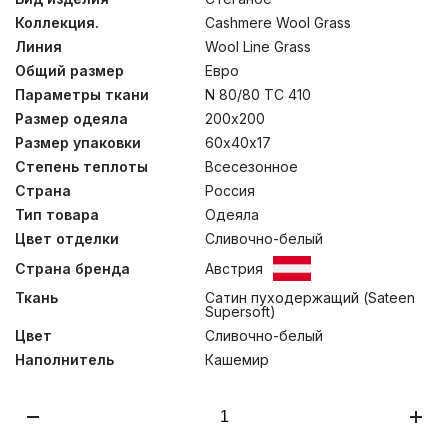
сатин из волокон TENCEL родился в конце 20 века и
Коллекция.
Cashmere Wool Grass
собрал в себе весь опыт европейских текстильных
производителей. Подушки коллекции состоят из двух
Линия
Wool Line Grass
элементов на молнии: стеганого чехла и внутренней
Общий размер
Евро
подушки. Это позволяет регулировать количество
наполнителя внутренней камеры, чтобы каждый
Параметры ткани
N 80/80 TC 410
пользователь имел возможность создать для себя
Размер одеяла
200х200
изделие с персональными параметрами упругости. В
Размер упаковки
60х40х17
одеялах сочетается эксклюзивная стежка “по форме
тела”, призванная правильно распределить
Степень теплоты
Всесезонное
теплопотери по длине, и система “нестеганого
Страна
Россия
валика”, слегка утяжеляющего одеяло по краям и
препятствующая попаданию холодного воздуха
Тип товара
Одеяла
внутрь. Данные особенности конструкции изделий
Цвет отделки
Сливочно-белый
обеспечивают дополнительный комфорт во время
сна. Стирка при температуре до 30°С.
Страна бренда
Австрия
Ткань
Сатин пуходержащий (Sateen
Supersoft)
Цвет
Сливочно-белый
Наполнитель
Кашемир