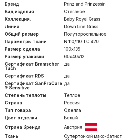
“Стандарт ответственного производства пуха” (RDS),
Бренд
Prinz and Prinzessin
и чехла из нежнейшего 100% хлопка Sanders,
Вид изделия
Стеганое
маркированного «Bramscher Tuch», позволила
создать поистине изысканные постельные
Коллекция.
Baby Royal Grass
принадлежности для самых маленьких «королевских
Линия
Down Line Grass
особ». Метод изготовления одеял и увеличенное
Общий размер
Полутороспальное
количество пуха в этой коллекции делает их
воздушными и очень теплыми. Подушки созданы по
Параметры ткани
N 110/110 TC 420
специальной технологии, обеспечивающей
Размер одеяла
100х135
правильное положение головы ребенка в кроватке.
Рекомендована стирка при температуре до 30°С.
Размер упаковки
60х40х12
Сертификат Bramscher
да
Tuch
Сертификат RDS
да
Сертификат SanProCare
да
® Sensitive
Степень теплоты
Теплое
Страна
Россия
Тип товара
Одеяла
Цвет отделки
Белый
Страна бренда
Австрия
Ткань
Супертонкий мако-батист