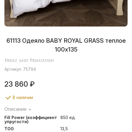
61113 Одеяло BABY ROYAL GRASS теплое
100х135
Prinz and Prinzessin
Артикул: 75794
23 860 ₽
В наличии
Описание
BABY ROYAL GRASS – коллекция для маленьких
Fill Power (коэффициент
850 ед.
«Принцев» и «Принцесс». Комбинация пухового
упругости)
наполнителя категории «Экстра»,
TOG
13,5
сертифицированного по европейской системе