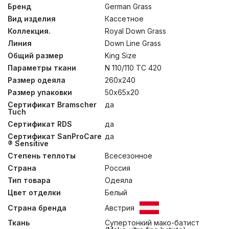
Tuch» является своеобразным знаком качества в
Бренд
German Grass
индустрии. Ей отмечены все изделия коллекции Royal
Вид изделия
Кассетное
Down Grass, указывая на исключительные качества.
Супертонкий мако-батист (Mako-ultra fine batiste), из
Коллекция.
Royal Down Grass
100% египетского хлопка, прошедший финишную
Линия
Down Line Grass
обработку SanProCare® Sensitive, позволяет ткани
Общий размер
King Size
достичь состояния «пуховой мягкости». Ткани
сертифицированы по OEKO-TEX® Standard 100 –
Параметры ткани
N 110/110 TC 420
стандарту безопасности текстильных изделий.
Размер одеяла
260х240
Наполнителем для эксклюзивной коллекции служит
гусиный пух категории “Экстра” повышенной
Размер упаковки
50х65х20
упругости (Fill Power 850 ед). При малом весе он
Сертификат Bramscher
да
обладает особенной пушистостью и лучшей
Tuch
теплоизоляционной способностью. Для обеспечения
Сертификат RDS
да
особых гигиенических свойств, изделия прошли
обработку методом озонирования Ozone Pure 360
Сертификат SanProCare
да
Grass. Стирка при температуре до 30°С.
® Sensitive
Степень теплоты
Всесезонное
Страна
Россия
Тип товара
Одеяла
Цвет отделки
Белый
Страна бренда
Австрия
Ткань
Супертонкий мако-батист