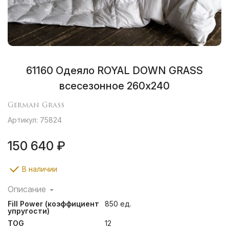
61160 Одеяло ROYAL DOWN GRASS
всесезонное 260х240
German Grass
Артикул: 75824
150 640 ₽
В наличии
Описание
Город Бра́мше в Германии и разработанные ткачами
Fill Power (коэффициент
850 ед.
этого поселения способы финишной обработки
упругости)
тканей известны производителям во всем мире уже
TOG
12
второе столетие и поэтому маркировка «Bramscher