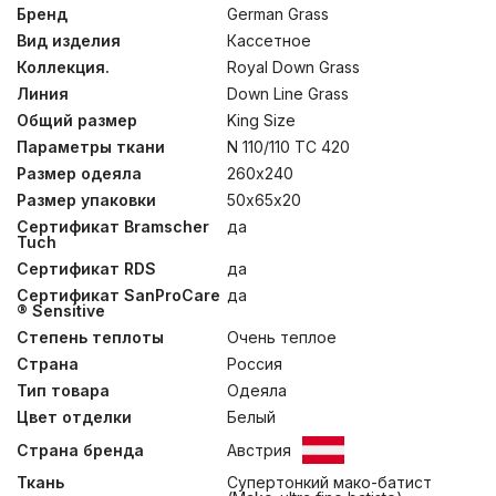
Tuch» является своеобразным знаком качества в
Бренд
German Grass
индустрии. Ей отмечены все изделия коллекции Royal
Вид изделия
Кассетное
Down Grass, указывая на исключительные качества.
Супертонкий мако-батист (Mako-ultra fine batiste), из
Коллекция.
Royal Down Grass
100% египетского хлопка, прошедший финишную
Линия
Down Line Grass
обработку SanProCare® Sensitive, позволяет ткани
Общий размер
King Size
достичь состояния «пуховой мягкости». Ткани
сертифицированы по OEKO-TEX® Standard 100 –
Параметры ткани
N 110/110 TC 420
стандарту безопасности текстильных изделий.
Размер одеяла
260х240
Наполнителем для эксклюзивной коллекции служит
гусиный пух категории “Экстра” повышенной
Размер упаковки
50х65х20
упругости (Fill Power 850 ед). При малом весе он
Сертификат Bramscher
да
обладает особенной пушистостью и лучшей
Tuch
теплоизоляционной способностью. Для обеспечения
Сертификат RDS
да
особых гигиенических свойств, изделия прошли
обработку методом озонирования Ozone Pure 360
Сертификат SanProCare
да
Grass. Стирка при температуре до 30°С.
® Sensitive
Степень теплоты
Очень теплое
Страна
Россия
Тип товара
Одеяла
Цвет отделки
Белый
Страна бренда
Австрия
Ткань
Супертонкий мако-батист