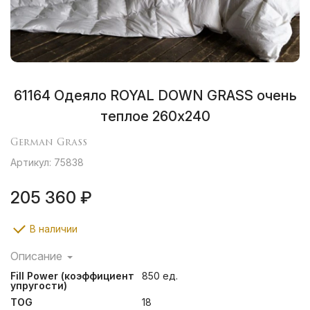
61164 Одеяло ROYAL DOWN GRASS очень
теплое 260х240
German Grass
Артикул: 75838
205 360 ₽
В наличии
Описание
Город Бра́мше в Германии и разработанные ткачами
Fill Power (коэффициент
850 ед.
этого поселения способы финишной обработки
упругости)
тканей известны производителям во всем мире уже
TOG
18
второе столетие и поэтому маркировка «Bramscher