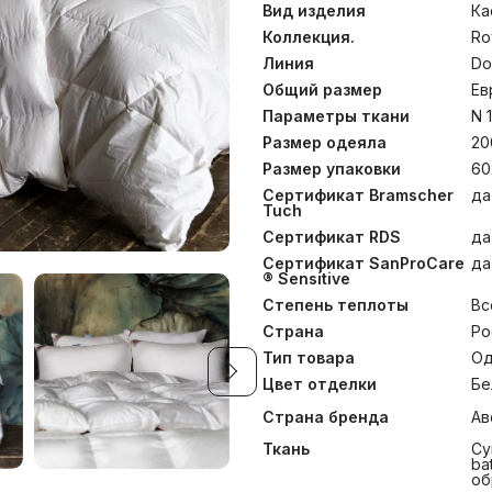
Down Grass, указывая на и
Вид изделия
Ка
мако-батист (Mako-ultra 
хлопка, прошедший фи
Коллекция.
Ro
Sensitive, позволяет т
Линия
Do
мягкости». Ткани сертифи
Общий размер
Ев
– стандарту безопасности
для эксклюзивной колле
Параметры ткани
N 
“Экстра” повышенной упруг
Размер одеяла
20
весе он обладает ос
теплоизоляционной спос
Размер упаковки
60
гигиенических свойств,
Сертификат Bramscher
да
озонирования Ozone Pure 3
Tuch
30°С.
Сертификат RDS
да
Сертификат SanProCare
да
® Sensitive
Степень теплоты
Вс
Страна
Ро
Тип товара
Од
Цвет отделки
Бе
Страна бренда
Ав
Ткань
Су
ba
об