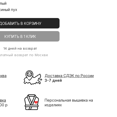
лый
синый пух
ДОБАВИТЬ В КОРЗИНУ
КУПИТЬ В 1 КЛИК
14 дней на возврат
платный возврат по Москве
сква
Доставка СДЭК по России
3-7 дней
вка
Персональная вышивка на
000 р
изделиях