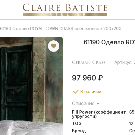
61190 Одеяло ROYAL DOWN GRASS всесезонное 200х200
61190 Одеяло R
German Grass
Артикул: 
97 960 ₽
В наличии
Описание
Город Бра́мше в Герман
Fill Power (коэффициент
85
поселения способы фин
упругости)
производителям во всем 
TOG
12
маркировка «Bramscher T
качества в индустрии. Ей 
Бренд
Ge