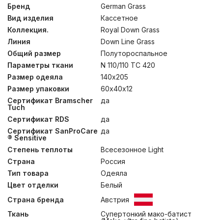
Tuch» является своеобразным знаком качества в
Бренд
German Grass
индустрии. Ей отмечены все изделия коллекции Royal
Вид изделия
Кассетное
Down Grass, указывая на исключительные качества.
Супертонкий мако-батист (Mako-ultra fine batiste), из
Коллекция.
Royal Down Grass
100% египетского хлопка, прошедший финишную
Линия
Down Line Grass
обработку SanProCare® Sensitive, позволяет ткани
Общий размер
Полутороспальное
достичь состояния «пуховой мягкости». Ткани
сертифицированы по OEKO-TEX® Standard 100 –
Параметры ткани
N 110/110 TC 420
стандарту безопасности текстильных изделий.
Размер одеяла
140х205
Наполнителем для эксклюзивной коллекции служит
гусиный пух категории “Экстра” повышенной
Размер упаковки
60х40х12
упругости (Fill Power 850 ед). При малом весе он
Сертификат Bramscher
да
обладает особенной пушистостью и лучшей
Tuch
теплоизоляционной способностью. Для обеспечения
Сертификат RDS
да
особых гигиенических свойств, изделия прошли
обработку методом озонирования Ozone Pure 360
Сертификат SanProCare
да
Grass. Стирка при температуре до 30°С.
® Sensitive
Степень теплоты
Всесезонное Light
Страна
Россия
Тип товара
Одеяла
Цвет отделки
Белый
Страна бренда
Австрия
Ткань
Супертонкий мако-батист