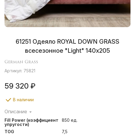
61251 Одеяло ROYAL DOWN GRASS
всесезонное "Light" 140х205
German Grass
Артикул: 75821
59 320 ₽
В наличии
Описание
Город Бра́мше в Германии и разработанные ткачами
Fill Power (коэффициент
850 ед.
этого поселения способы финишной обработки
упругости)
тканей известны производителям во всем мире уже
TOG
7,5
второе столетие и поэтому маркировка «Bramscher