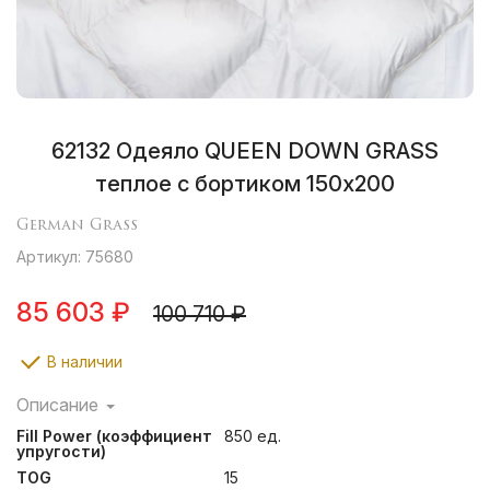
62132 Одеяло QUEEN DOWN GRASS
теплое с бортиком 150х200
German Grass
Артикул: 75680
85 603 ₽
100 710 ₽
В наличии
Описание
Ткани, отмеченные маркировкой «Bramscher Tuch», –
Fill Power (коэффициент
850 ед.
это безусловный знак качества и великолепный
упругости)
результат работы ткачей из города Бра́мше в
TOG
15
Германии. Высочайшей оценки требует буквально все: