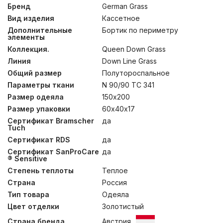
от высококачественного сырья и тончайшей пряжи до
Бренд
German Grass
эксклюзивной отделки тканей. Объемные и высокие
Вид изделия
Кассетное
подушки с бортиком созданы для тех, кому по душе
европейское понимание роскоши: сочетание
Дополнительные
Бортик по периметру
элементы
бархатистых немецких тканей повышенной плотности
и натурального гусиного пуха категории «Экстра».
Коллекция.
Queen Down Grass
Строение подушки обеспечивает дополнительную
Линия
Down Line Grass
поддержку головы и способствует расслаблению
шеи во время сна. Кассетные одеяла ручной работы
Общий размер
Полутороспальное
сконструированы так, чтобы пух равномерно
Параметры ткани
N 90/90 TC 341
распределялся внутри изделия, добавляя изделию
Размер одеяла
150х200
невесомости. Каждая кассета 30х30 см наполнена
отборным белым пухом вручную, а высота
Размер упаковки
60х40х17
перегородки 3 см позволяет наполнителю свободно
Сертификат Bramscher
да
располагаться внутри, увеличить циркуляцию воздуха
Tuch
и повысить согревающие свойства. Теплые одеяла
обеспечат комфортный микроклимат даже в самое
Сертификат RDS
да
холодное время года. Для обеспечения особых
Сертификат SanProCare
да
гигиенических свойств, изделия прошли обработку
® Sensitive
методом озонирования Ozone Pure 360 Grass.
Степень теплоты
Теплое
Рекомендована стирка при температуре до 30°С.
Страна
Россия
Тип товара
Одеяла
Цвет отделки
Золотистый
Страна бренда
Австрия