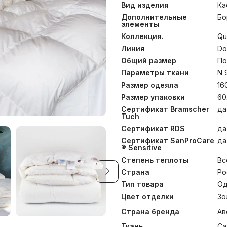
высокие подушки с борти
Вид изделия
Ка
европейское понимание
немецких тканей повыш
Дополнительные
Бо
элементы
гусиного пуха катего
обеспечивает дополн
Коллекция.
Qu
способствует расслабле
Линия
Do
одеяла ручной работы 
равномерно распределялс
Общий размер
По
невесомости. Каждая ка
Параметры ткани
N 
белым пухом вручную, а 
Размер одеяла
16
наполнителю свободно 
циркуляцию воздуха и пов
Размер упаковки
60
одеяла обеспечат комф
Сертификат Bramscher
да
холодное время года. Дл
Tuch
свойств, изделия прошл
Ozone Pure 360 Grass. Ре
Сертификат RDS
да
до 30°С.
Сертификат SanProCare
да
® Sensitive
Степень теплоты
Вс
Страна
Ро
Тип товара
Од
Цвет отделки
Зо
Страна бренда
Ав
Ткань
Са