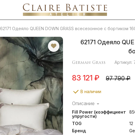
62171 Одеяло QUEEN DOWN GRASS всесезонное с бортиком 16
62171 Одеяло QU
б
German Grass
Артикул:
83 121 ₽
97 790 ₽
В наличии
Описание
Ткани, отмеченные марк
Fill Power (коэффициент
85
безусловный знак качест
упругости)
ткачей из города Бра́м
TOG
12
требует буквально все:
тончайшей пряжи до экскл
Бренд
Ge