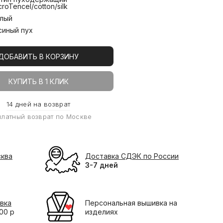
croTencel/cotton/silk
лый
синый пух
ДОБАВИТЬ В КОРЗИНУ
КУПИТЬ В 1 КЛИК
14 дней на возврат
платный возврат по Москве
сква
Доставка СДЭК по России
3-7 дней
вка
Персональная вышивка на
000 р
изделиях