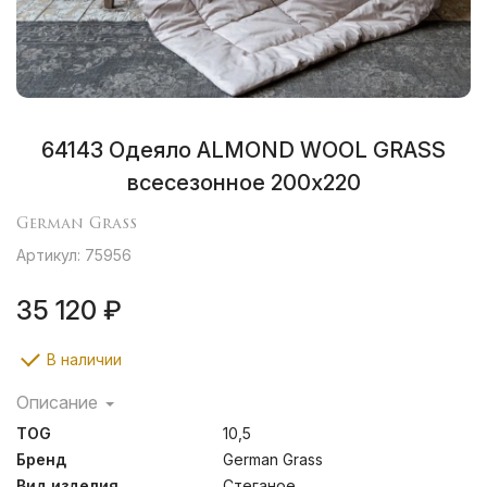
64143 Одеяло ALMOND WOOL GRASS
всесезонное 200х220
German Grass
Артикул: 75956
35 120 ₽
В наличии
Описание
Одеяла Almond изготовлены в жемчужном сатине, в
TOG
10,5
состав которого, помимо хлопка, добавлены волокна
TENCEL® для дополнительной шелковистости и
Бренд
German Grass
гладкости ткани. Наполнитель – верблюжий пух,
Вид изделия
Стеганое