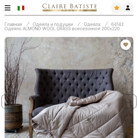
Главная
Одеяла и подушки
Одеяла
64143
Одеяло ALMOND WOOL GRASS всесезонное 200х220