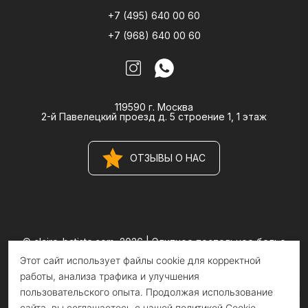
+7 (495) 640 00 60
+7 (968) 640 00 60
119590 г. Москва
2-й Павелецкий проезд д. 5 строение 1, 1 этаж
ОТЗЫВЫ О НАС
© claire-batiste.com, 2026 |
Элитное постельное белье
CLAIRE BATISTE Atelier
Этот сайт использует файлы cookie для корректной
Информация на сайте носит информационный характер и не
является публичной офертой
работы, анализа трафика и улучшения
пользовательского опыта. Продолжая использование
сайта, вы соглашаетесь с нашей политикой Cookie.