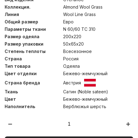
армированный би-компонентом, благодаря которому
Коллекция.
Almond Wool Grass
одеяла долгие годы сохранят свою воздушность и
пушистость. Увеличенная плотность наполнителя
Линия
Wool Line Grass
создает по-настоящему теплые одеяла для холодного
Общий размер
Евро
времени года. Одеяла отделаны стежкой “Кокон”,
обеспечивающий мягкое облегание тела во время
Параметры ткани
N 60/60 TC 310
сна. Инновационная система “нестеганого валика”,
Размер одеяла
200х220
расположенного по периметру всего изделия, слегка
Размер упаковки
50х65х20
утяжеляет одеяло по краям и препятствует
попаданию холодного воздуха, обеспечивая
Степень теплоты
Всесезонное
дополнительный комфорт. Стирка при температуре до
Страна
Россия
30°С.
Тип товара
Одеяла
Цвет отделки
Бежево-жемчужный
Страна бренда
Австрия
Ткань
Сатин (Noble sateen)
Цвет
Бежево-жемчужный
Наполнитель
Верблюжья шерсть