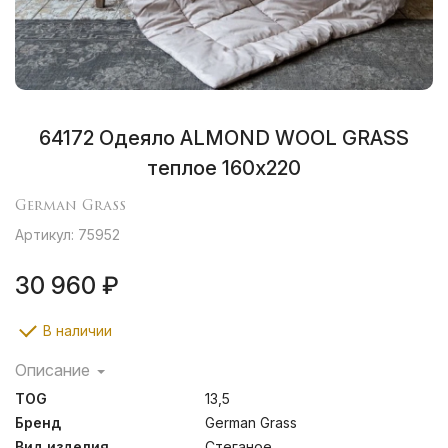
64172 Одеяло ALMOND WOOL GRASS
теплое 160х220
German Grass
Артикул: 75952
30 960 ₽
В наличии
Описание
Одеяла Almond изготовлены в жемчужном сатине, в
TOG
13,5
состав которого, помимо хлопка, добавлены волокна
TENCEL® для дополнительной шелковистости и
Бренд
German Grass
гладкости ткани. Наполнитель – верблюжий пух,
Вид изделия
Стеганое