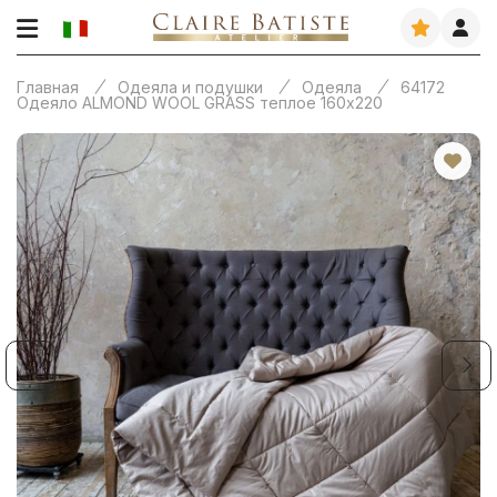
Главная
Одеяла и подушки
Одеяла
64172
Одеяло ALMOND WOOL GRASS теплое 160х220