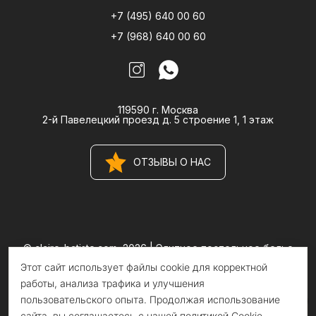
+7 (495) 640 00 60
+7 (968) 640 00 60
119590 г. Москва
2-й Павелецкий проезд д. 5 строение 1, 1 этаж
ОТЗЫВЫ О НАС
© claire-batiste.com, 2026 |
Элитное постельное белье
CLAIRE BATISTE Atelier
Этот сайт использует файлы cookie для корректной
Информация на сайте носит информационный характер и не
является публичной офертой
работы, анализа трафика и улучшения
пользовательского опыта. Продолжая использование
сайта, вы соглашаетесь с нашей политикой Cookie.