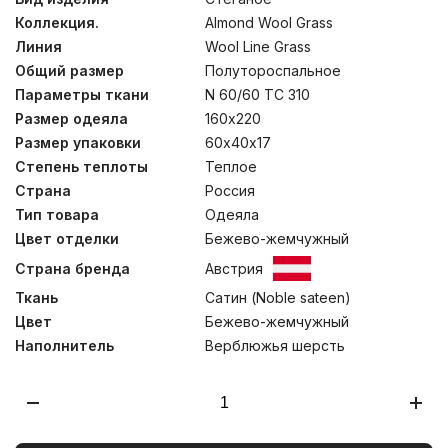
армированный би-компонентом, благодаря которому
Коллекция.
Almond Wool Grass
одеяла долгие годы сохранят свою воздушность и
пушистость. Увеличенная плотность наполнителя
Линия
Wool Line Grass
создает по-настоящему теплые одеяла для холодного
Общий размер
Полутороспальное
времени года. Одеяла отделаны стежкой “Кокон”,
обеспечивающий мягкое облегание тела во время
Параметры ткани
N 60/60 TC 310
сна. Инновационная система “нестеганого валика”,
Размер одеяла
160х220
расположенного по периметру всего изделия, слегка
Размер упаковки
60х40х17
утяжеляет одеяло по краям и препятствует
попаданию холодного воздуха, обеспечивая
Степень теплоты
Теплое
дополнительный комфорт. Стирка при температуре до
Страна
Россия
30°С.
Тип товара
Одеяла
Цвет отделки
Бежево-жемчужный
Страна бренда
Австрия
Ткань
Сатин (Noble sateen)
Цвет
Бежево-жемчужный
Наполнитель
Верблюжья шерсть