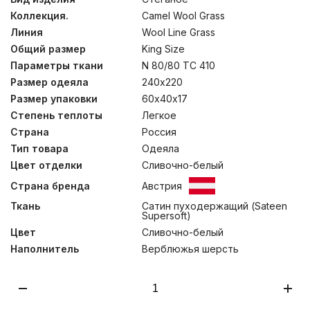
В производстве постельных принадлежностей этой
Коллекция.
Camel Wool Grass
коллекции используется только мягкий подшерсток
верблюдов, собранный вручную. Подушки состоят из
Линия
Wool Line Grass
двух элементов на молнии: стеганого чехла и
Общий размер
King Size
внутренней подушки. Это позволяет регулировать
количество наполнителя внутренней камеры, чтобы
Параметры ткани
N 80/80 TC 410
каждый пользователь имел возможность создать для
Размер одеяла
240х220
себя изделие с персональными параметрами
Размер упаковки
60х40х17
упругости. В одеялах сочетается эксклюзивная
стежка “по форме тела”, призванная правильно
Степень теплоты
Легкое
распределить теплопотери по длине, и система
Страна
Россия
“нестеганого валика”, слегка утяжеляющего одеяло по
краям и препятствующая попаданию холодного
Тип товара
Одеяла
воздуха внутрь. Данные особенности конструкции
Цвет отделки
Сливочно-белый
изделий обеспечивают дополнительный комфорт во
время сна. Стирка при температуре до 30°С.
Страна бренда
Австрия
Ткань
Сатин пуходержащий (Sateen
Supersoft)
Цвет
Сливочно-белый
Наполнитель
Верблюжья шерсть