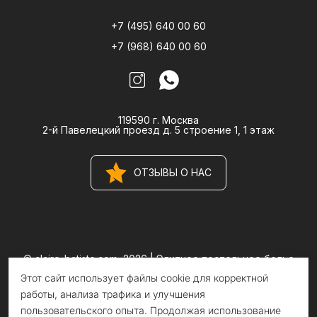
+7 (495) 640 00 60
+7 (968) 640 00 60
119590 г. Москва
2-й Павелецкий проезд д. 5 строение 1, 1 этаж
ОТЗЫВЫ О НАС
© claire-batiste.com, 2026 |
Элитное постельное белье
CLAIRE BATISTE Atelier
Этот сайт использует файлы cookie для корректной
Информация на сайте носит информационный характер и не
является публичной офертой
работы, анализа трафика и улучшения
пользовательского опыта. Продолжая использование