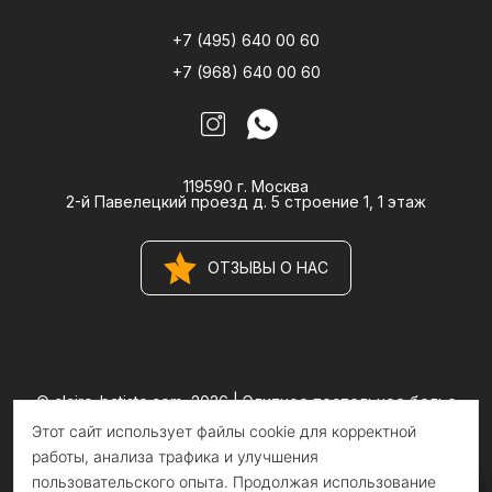
+7 (495) 640 00 60
+7 (968) 640 00 60
119590 г. Москва
2-й Павелецкий проезд д. 5 строение 1, 1 этаж
ОТЗЫВЫ О НАС
© claire-batiste.com, 2026 |
Элитное постельное белье
CLAIRE BATISTE Atelier
Этот сайт использует файлы cookie для корректной
Информация на сайте носит информационный характер и не
является публичной офертой
работы, анализа трафика и улучшения
пользовательского опыта. Продолжая использование