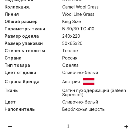
В производстве постельных принадлежностей этой
Коллекция.
Camel Wool Grass
коллекции используется только мягкий подшерсток
верблюдов, собранный вручную. Подушки состоят из
Линия
Wool Line Grass
двух элементов на молнии: стеганого чехла и
Общий размер
King Size
внутренней подушки. Это позволяет регулировать
количество наполнителя внутренней камеры, чтобы
Параметры ткани
N 80/80 TC 410
каждый пользователь имел возможность создать для
Размер одеяла
240х220
себя изделие с персональными параметрами
Размер упаковки
50х65х20
упругости. В одеялах сочетается эксклюзивная
стежка “по форме тела”, призванная правильно
Степень теплоты
Теплое
распределить теплопотери по длине, и система
Страна
Россия
“нестеганого валика”, слегка утяжеляющего одеяло по
краям и препятствующая попаданию холодного
Тип товара
Одеяла
воздуха внутрь. Данные особенности конструкции
Цвет отделки
Сливочно-белый
изделий обеспечивают дополнительный комфорт во
время сна. Стирка при температуре до 30°С.
Страна бренда
Австрия
Ткань
Сатин пуходержащий (Sateen
Supersoft)
Цвет
Сливочно-белый
Наполнитель
Верблюжья шерсть